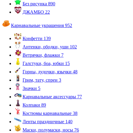
Без рисунка
890
ДЖАМБО
22
Карнавальные украшения
952
Конфетти
139
Антенки, ободки, уши
102
Ветрячки, флажки
7
Галстуки, боа, юбки
15
Горны, дудочки, язычки
48
Грим, тату, спреи
3
Значки
5
Карнавальные аксессуары
77
Колпаки
89
Костюмы карнавальные
38
Ленты праздничные
140
Маски, полумаски, носы
76