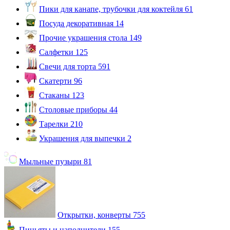
Пики для канапе, трубочки для коктейля
61
Посуда декоративная
14
Прочие украшения стола
149
Салфетки
125
Свечи для торта
591
Скатерти
96
Стаканы
123
Столовые приборы
44
Тарелки
210
Украшения для выпечки
2
Мыльные пузыри
81
Открытки, конверты
755
Пиньяты и наполнители
155