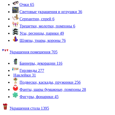
Очки
65
Световые украшения и игрушки
36
Серпантин, спрей
6
Трещетки, молотки, помпоны
6
Усы, ресницы, парики
49
Шляпы, тиары, короны
76
Украшения помещения
705
Баннеры, декорации
116
Гирлянды
277
Наклейки
31
Подвески, каскады, пружинки
256
Фанты, шары бумажные, помпоны
28
Фигуры, фонарики
45
Украшения стола
1395