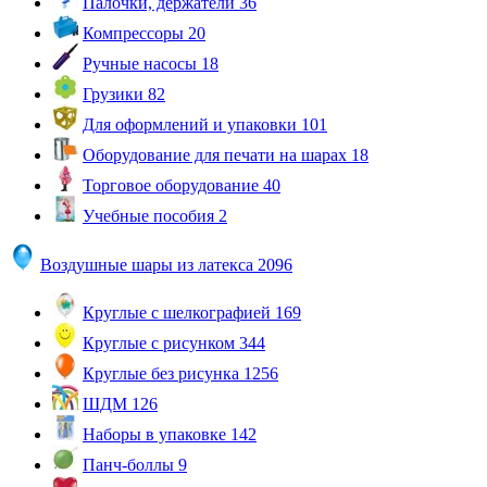
Палочки, держатели
36
Компрессоры
20
Ручные насосы
18
Грузики
82
Для оформлений и упаковки
101
Оборудование для печати на шарах
18
Торговое оборудование
40
Учебные пособия
2
Воздушные шары из латекса
2096
Круглые с шелкографией
169
Круглые с рисунком
344
Круглые без рисунка
1256
ШДМ
126
Наборы в упаковке
142
Панч-боллы
9