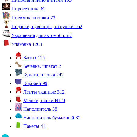
Пиротехника
62
Пневмохлопушки
73
Подарки, сувениры, игрушки
162
Украшения для автомобиля
3
Упаковка
1263
Банты
115
Бечевка, шпагат
2
Бумага, пленка
242
Коробки
99
Ленты тканные
312
Мешки, носки НГ
9
Наполнитель
38
Наполнитель бумажный
35
Пакеты
411