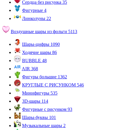
Сердца без рисунка
35
Фигурные
4
Линколуны
22
Воздушные шары из фольги
5113
Шары-цифры
1090
Ходячие шары
86
BUBBLE
48
AIR
368
Фигуры большие
1362
КРУГЛЫЕ С РИСУНКОМ
546
Минифигуры
535
3D-шары
114
Фигурные с рисунком
93
Шары-буквы
101
Музыкальные шары
2