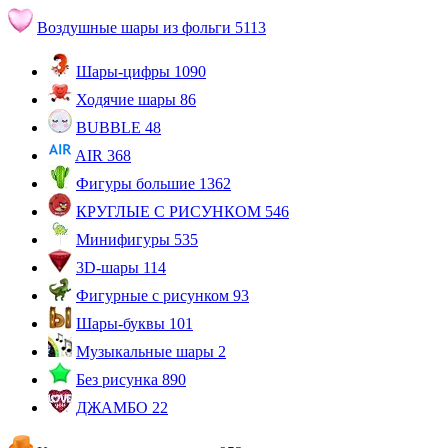
Воздушные шары из фольги
5113
Шары-цифры
1090
Ходячие шары
86
BUBBLE
48
AIR
368
Фигуры большие
1362
КРУГЛЫЕ С РИСУНКОМ
546
Минифигуры
535
3D-шары
114
Фигурные с рисунком
93
Шары-буквы
101
Музыкальные шары
2
Без рисунка
890
ДЖАМБО
22