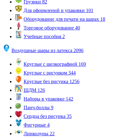
Грузики
82
Для оформлений и упаковки
101
Оборудование для печати на шарах
18
Торговое оборудование
40
Учебные пособия
2
Воздушные шары из латекса
2096
Круглые с шелкографией
169
Круглые с рисунком
344
Круглые без рисунка
1256
ШДМ
126
Наборы в упаковке
142
Панч-боллы
9
Сердца без рисунка
35
Фигурные
4
Линколуны
22