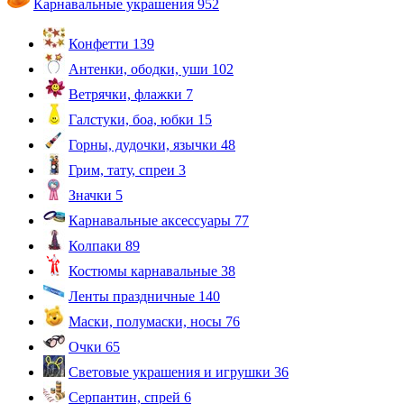
Карнавальные украшения
952
Конфетти
139
Антенки, ободки, уши
102
Ветрячки, флажки
7
Галстуки, боа, юбки
15
Горны, дудочки, язычки
48
Грим, тату, спреи
3
Значки
5
Карнавальные аксессуары
77
Колпаки
89
Костюмы карнавальные
38
Ленты праздничные
140
Маски, полумаски, носы
76
Очки
65
Световые украшения и игрушки
36
Серпантин, спрей
6