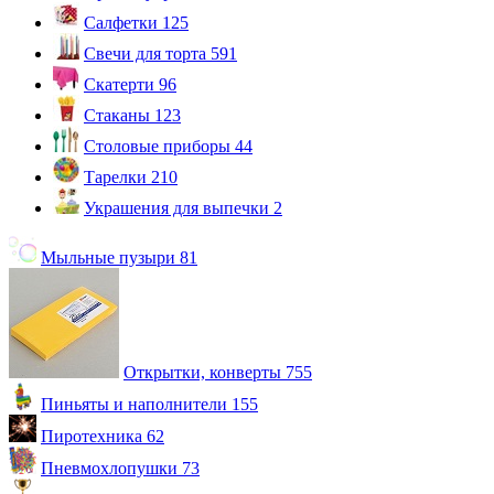
Салфетки
125
Свечи для торта
591
Скатерти
96
Стаканы
123
Столовые приборы
44
Тарелки
210
Украшения для выпечки
2
Мыльные пузыри
81
Открытки, конверты
755
Пиньяты и наполнители
155
Пиротехника
62
Пневмохлопушки
73