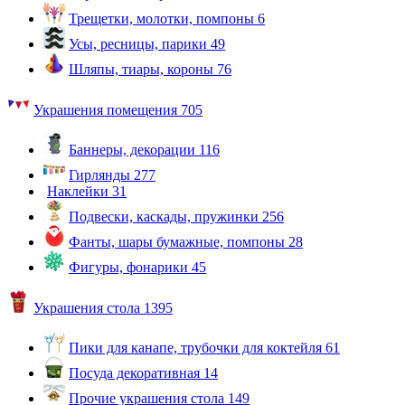
Трещетки, молотки, помпоны
6
Усы, ресницы, парики
49
Шляпы, тиары, короны
76
Украшения помещения
705
Баннеры, декорации
116
Гирлянды
277
Наклейки
31
Подвески, каскады, пружинки
256
Фанты, шары бумажные, помпоны
28
Фигуры, фонарики
45
Украшения стола
1395
Пики для канапе, трубочки для коктейля
61
Посуда декоративная
14
Прочие украшения стола
149