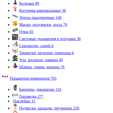
Колпаки
89
Костюмы карнавальные
38
Ленты праздничные
140
Маски, полумаски, носы
76
Очки
65
Световые украшения и игрушки
36
Серпантин, спрей
6
Трещетки, молотки, помпоны
6
Усы, ресницы, парики
49
Шляпы, тиары, короны
76
Украшения помещения
705
Баннеры, декорации
116
Гирлянды
277
Наклейки
31
Подвески, каскады, пружинки
256