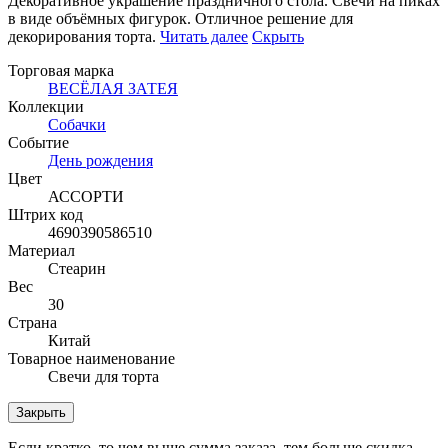
Декоративное украшение праздничного стола. Свечи на пиках
в виде объёмных фигурок. Отличное решение
для
декорирования торта.
Читать далее
Скрыть
Торговая марка
ВЕСЁЛАЯ ЗАТЕЯ
Коллекции
Собачки
Событие
День рождения
Цвет
АССОРТИ
Штрих код
4690390586510
Материал
Стеарин
Вес
30
Страна
Китай
Товарное наименование
Свечи для торта
Закрыть
Если кратко, то чем выше сумма заказа, тем больше скидка.