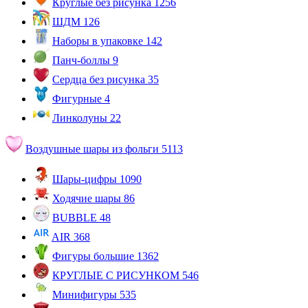
Круглые без рисунка
1256
ШДМ
126
Наборы в упаковке
142
Панч-боллы
9
Сердца без рисунка
35
Фигурные
4
Линколуны
22
Воздушные шары из фольги
5113
Шары-цифры
1090
Ходячие шары
86
BUBBLE
48
AIR
368
Фигуры большие
1362
КРУГЛЫЕ С РИСУНКОМ
546
Минифигуры
535