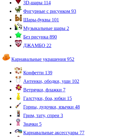
3D-шары
114
Фигурные с рисунком
93
Шары-буквы
101
Музыкальные шары
2
Без рисунка
890
ДЖАМБО
22
Карнавальные украшения
952
Конфетти
139
Антенки, ободки, уши
102
Ветрячки, флажки
7
Галстуки, боа, юбки
15
Горны, дудочки, язычки
48
Грим, тату, спреи
3
Значки
5
Карнавальные аксессуары
77