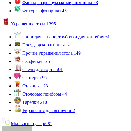
Фанты, шары бумажные, помпоны
28
Фигуры, фонарики
45
Украшения стола
1395
Пики для канапе, трубочки для коктейля
61
Посуда декоративная
14
Прочие украшения стола
149
Салфетки
125
Свечи для торта
591
Скатерти
96
Стаканы
123
Столовые приборы
44
Тарелки
210
Украшения для выпечки
2
Мыльные пузыри
81