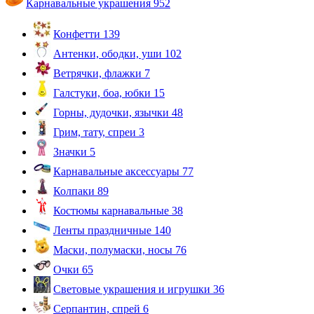
Карнавальные украшения
952
Конфетти
139
Антенки, ободки, уши
102
Ветрячки, флажки
7
Галстуки, боа, юбки
15
Горны, дудочки, язычки
48
Грим, тату, спреи
3
Значки
5
Карнавальные аксессуары
77
Колпаки
89
Костюмы карнавальные
38
Ленты праздничные
140
Маски, полумаски, носы
76
Очки
65
Световые украшения и игрушки
36
Серпантин, спрей
6