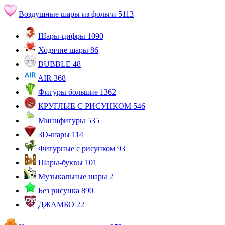
Воздушные шары из фольги
5113
Шары-цифры
1090
Ходячие шары
86
BUBBLE
48
AIR
368
Фигуры большие
1362
КРУГЛЫЕ С РИСУНКОМ
546
Минифигуры
535
3D-шары
114
Фигурные с рисунком
93
Шары-буквы
101
Музыкальные шары
2
Без рисунка
890
ДЖАМБО
22