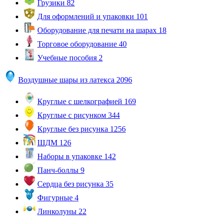
Грузики
82
Для оформлений и упаковки
101
Оборудование для печати на шарах
18
Торговое оборудование
40
Учебные пособия
2
Воздушные шары из латекса
2096
Круглые с шелкографией
169
Круглые с рисунком
344
Круглые без рисунка
1256
ШДМ
126
Наборы в упаковке
142
Панч-боллы
9
Сердца без рисунка
35
Фигурные
4
Линколуны
22