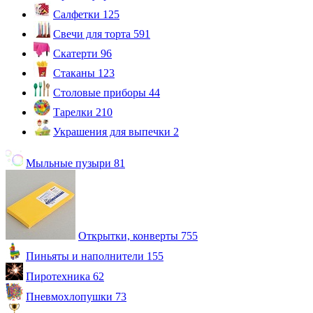
Салфетки
125
Свечи для торта
591
Скатерти
96
Стаканы
123
Столовые приборы
44
Тарелки
210
Украшения для выпечки
2
Мыльные пузыри
81
Открытки, конверты
755
Пиньяты и наполнители
155
Пиротехника
62
Пневмохлопушки
73