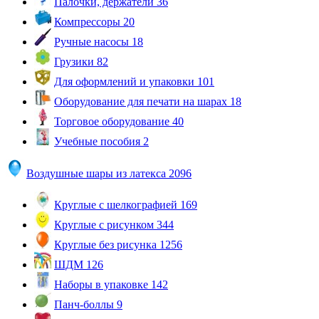
Палочки, держатели
36
Компрессоры
20
Ручные насосы
18
Грузики
82
Для оформлений и упаковки
101
Оборудование для печати на шарах
18
Торговое оборудование
40
Учебные пособия
2
Воздушные шары из латекса
2096
Круглые с шелкографией
169
Круглые с рисунком
344
Круглые без рисунка
1256
ШДМ
126
Наборы в упаковке
142
Панч-боллы
9