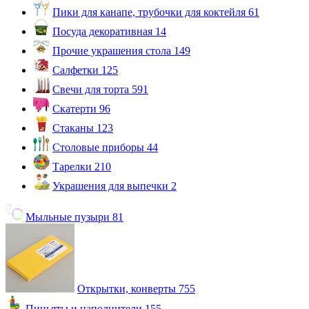
Пики для канапе, трубочки для коктейля
61
Посуда декоративная
14
Прочие украшения стола
149
Салфетки
125
Свечи для торта
591
Скатерти
96
Стаканы
123
Столовые приборы
44
Тарелки
210
Украшения для выпечки
2
Мыльные пузыри
81
Открытки, конверты
755
Пиньяты и наполнители
155