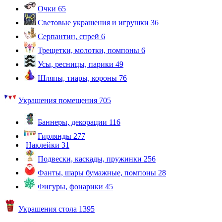
Очки
65
Световые украшения и игрушки
36
Серпантин, спрей
6
Трещетки, молотки, помпоны
6
Усы, ресницы, парики
49
Шляпы, тиары, короны
76
Украшения помещения
705
Баннеры, декорации
116
Гирлянды
277
Наклейки
31
Подвески, каскады, пружинки
256
Фанты, шары бумажные, помпоны
28
Фигуры, фонарики
45
Украшения стола
1395