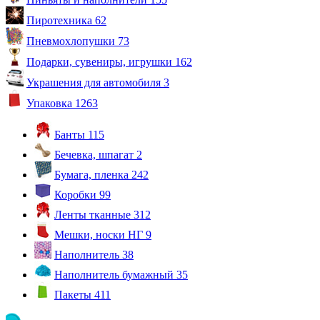
Пиротехника
62
Пневмохлопушки
73
Подарки, сувениры, игрушки
162
Украшения для автомобиля
3
Упаковка
1263
Банты
115
Бечевка, шпагат
2
Бумага, пленка
242
Коробки
99
Ленты тканные
312
Мешки, носки НГ
9
Наполнитель
38
Наполнитель бумажный
35
Пакеты
411