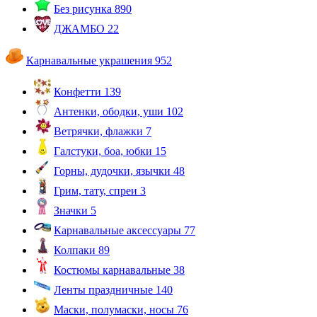
Без рисунка
890
ДЖАМБО
22
Карнавальные украшения
952
Конфетти
139
Антенки, ободки, уши
102
Ветрячки, флажки
7
Галстуки, боа, юбки
15
Горны, дудочки, язычки
48
Грим, тату, спреи
3
Значки
5
Карнавальные аксессуары
77
Колпаки
89
Костюмы карнавальные
38
Ленты праздничные
140
Маски, полумаски, носы
76