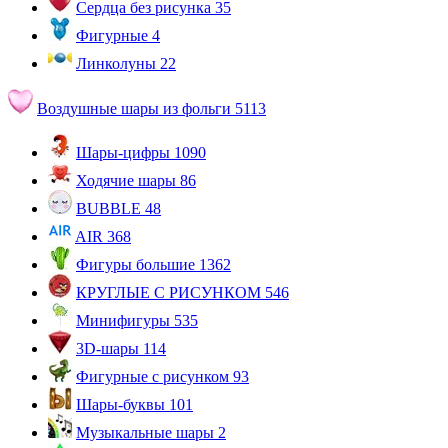
Сердца без рисунка
35
Фигурные
4
Линколуны
22
Воздушные шары из фольги
5113
Шары-цифры
1090
Ходячие шары
86
BUBBLE
48
AIR
368
Фигуры большие
1362
КРУГЛЫЕ С РИСУНКОМ
546
Минифигуры
535
3D-шары
114
Фигурные с рисунком
93
Шары-буквы
101
Музыкальные шары
2