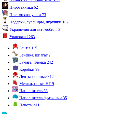
Пиротехника
62
Пневмохлопушки
73
Подарки, сувениры, игрушки
162
Украшения для автомобиля
3
Упаковка
1263
Банты
115
Бечевка, шпагат
2
Бумага, пленка
242
Коробки
99
Ленты тканные
312
Мешки, носки НГ
9
Наполнитель
38
Наполнитель бумажный
35
Пакеты
411