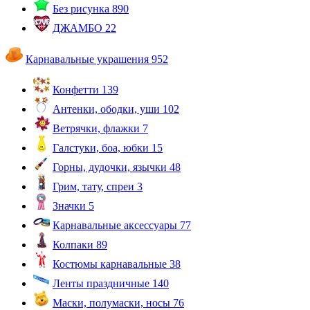
Без рисунка
890
ДЖАМБО
22
Карнавальные украшения
952
Конфетти
139
Антенки, ободки, уши
102
Ветрячки, флажки
7
Галстуки, боа, юбки
15
Горны, дудочки, язычки
48
Грим, тату, спреи
3
Значки
5
Карнавальные аксессуары
77
Колпаки
89
Костюмы карнавальные
38
Ленты праздничные
140
Маски, полумаски, носы
76