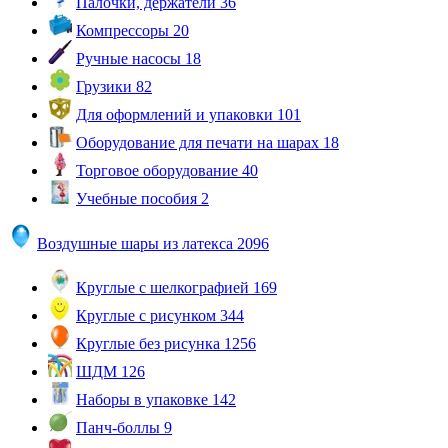
Палочки, держатели
36
Компрессоры
20
Ручные насосы
18
Грузики
82
Для оформлений и упаковки
101
Оборудование для печати на шарах
18
Торговое оборудование
40
Учебные пособия
2
Воздушные шары из латекса
2096
Круглые с шелкографией
169
Круглые с рисунком
344
Круглые без рисунка
1256
ШДМ
126
Наборы в упаковке
142
Панч-боллы
9