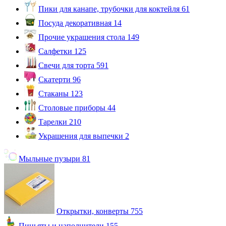
Пики для канапе, трубочки для коктейля
61
Посуда декоративная
14
Прочие украшения стола
149
Салфетки
125
Свечи для торта
591
Скатерти
96
Стаканы
123
Столовые приборы
44
Тарелки
210
Украшения для выпечки
2
Мыльные пузыри
81
Открытки, конверты
755
Пиньяты и наполнители
155