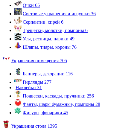
Очки
65
Световые украшения и игрушки
36
Серпантин, спрей
6
Трещетки, молотки, помпоны
6
Усы, ресницы, парики
49
Шляпы, тиары, короны
76
Украшения помещения
705
Баннеры, декорации
116
Гирлянды
277
Наклейки
31
Подвески, каскады, пружинки
256
Фанты, шары бумажные, помпоны
28
Фигуры, фонарики
45
Украшения стола
1395