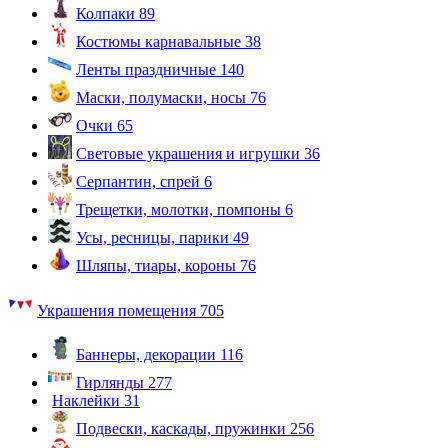
Колпаки
89
Костюмы карнавальные
38
Ленты праздничные
140
Маски, полумаски, носы
76
Очки
65
Световые украшения и игрушки
36
Серпантин, спрей
6
Трещетки, молотки, помпоны
6
Усы, ресницы, парики
49
Шляпы, тиары, короны
76
Украшения помещения
705
Баннеры, декорации
116
Гирлянды
277
Наклейки
31
Подвески, каскады, пружинки
256