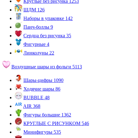
Круглые без рисунка
1253
ШДМ
126
Наборы в упаковке
142
Панч-боллы
9
Сердца без рисунка
35
Фигурные
4
Линколуны
22
Воздушные шары из фольги
5113
Шары-цифры
1090
Ходячие шары
86
BUBBLE
48
AIR
368
Фигуры большие
1362
КРУГЛЫЕ С РИСУНКОМ
546
Минифигуры
535