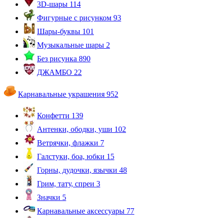
3D-шары
114
Фигурные с рисунком
93
Шары-буквы
101
Музыкальные шары
2
Без рисунка
890
ДЖАМБО
22
Карнавальные украшения
952
Конфетти
139
Антенки, ободки, уши
102
Ветрячки, флажки
7
Галстуки, боа, юбки
15
Горны, дудочки, язычки
48
Грим, тату, спреи
3
Значки
5
Карнавальные аксессуары
77