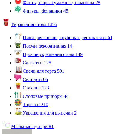
Фанты, шары бумажные, помпоны
28
Фигуры, фонарики
45
Украшения стола
1395
Пики для канапе, трубочки для коктейля
61
Посуда декоративная
14
Прочие украшения стола
149
Салфетки
125
Свечи для торта
591
Скатерти
96
Стаканы
123
Столовые приборы
44
Тарелки
210
Украшения для выпечки
2
Мыльные пузыри
81