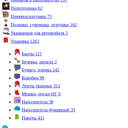
Пиротехника
62
Пневмохлопушки
73
Подарки, сувениры, игрушки
162
Украшения для автомобиля
3
Упаковка
1263
Банты
115
Бечевка, шпагат
2
Бумага, пленка
242
Коробки
99
Ленты тканные
312
Мешки, носки НГ
9
Наполнитель
38
Наполнитель бумажный
35
Пакеты
411