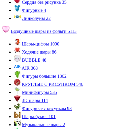
Сердца без рисунка
35
Фигурные
4
Линколуны
22
Воздушные шары из фольги
5113
Шары-цифры
1090
Ходячие шары
86
BUBBLE
48
AIR
368
Фигуры большие
1362
КРУГЛЫЕ С РИСУНКОМ
546
Минифигуры
535
3D-шары
114
Фигурные с рисунком
93
Шары-буквы
101
Музыкальные шары
2