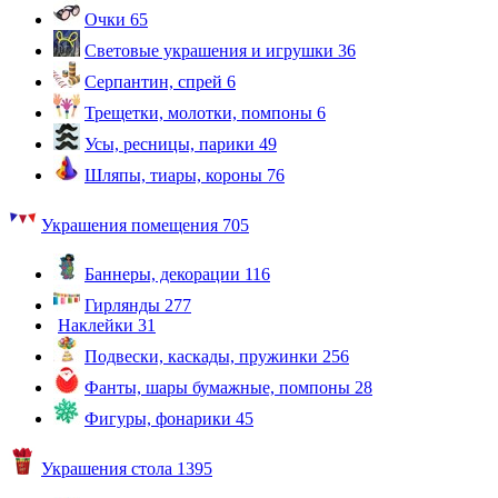
Очки
65
Световые украшения и игрушки
36
Серпантин, спрей
6
Трещетки, молотки, помпоны
6
Усы, ресницы, парики
49
Шляпы, тиары, короны
76
Украшения помещения
705
Баннеры, декорации
116
Гирлянды
277
Наклейки
31
Подвески, каскады, пружинки
256
Фанты, шары бумажные, помпоны
28
Фигуры, фонарики
45
Украшения стола
1395