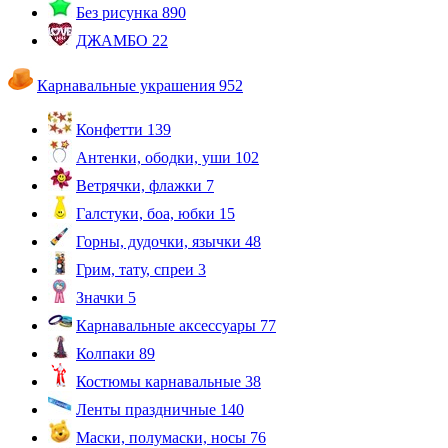
Без рисунка
890
ДЖАМБО
22
Карнавальные украшения
952
Конфетти
139
Антенки, ободки, уши
102
Ветрячки, флажки
7
Галстуки, боа, юбки
15
Горны, дудочки, язычки
48
Грим, тату, спреи
3
Значки
5
Карнавальные аксессуары
77
Колпаки
89
Костюмы карнавальные
38
Ленты праздничные
140
Маски, полумаски, носы
76