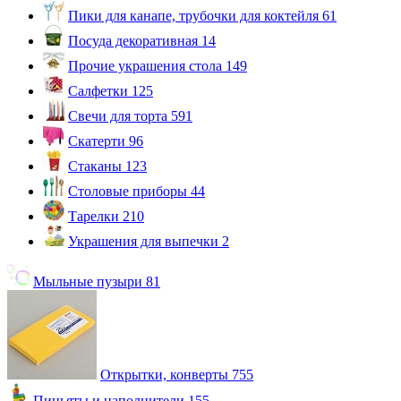
Пики для канапе, трубочки для коктейля
61
Посуда декоративная
14
Прочие украшения стола
149
Салфетки
125
Свечи для торта
591
Скатерти
96
Стаканы
123
Столовые приборы
44
Тарелки
210
Украшения для выпечки
2
Мыльные пузыри
81
Открытки, конверты
755
Пиньяты и наполнители
155