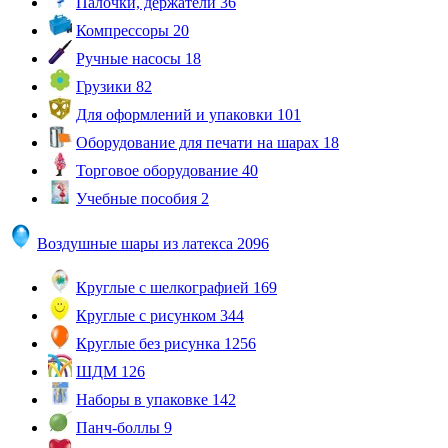
Палочки, держатели
36
Компрессоры
20
Ручные насосы
18
Грузики
82
Для оформлений и упаковки
101
Оборудование для печати на шарах
18
Торговое оборудование
40
Учебные пособия
2
Воздушные шары из латекса
2096
Круглые с шелкографией
169
Круглые с рисунком
344
Круглые без рисунка
1256
ШДМ
126
Наборы в упаковке
142
Панч-боллы
9