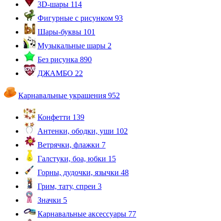
3D-шары
114
Фигурные с рисунком
93
Шары-буквы
101
Музыкальные шары
2
Без рисунка
890
ДЖАМБО
22
Карнавальные украшения
952
Конфетти
139
Антенки, ободки, уши
102
Ветрячки, флажки
7
Галстуки, боа, юбки
15
Горны, дудочки, язычки
48
Грим, тату, спреи
3
Значки
5
Карнавальные аксессуары
77