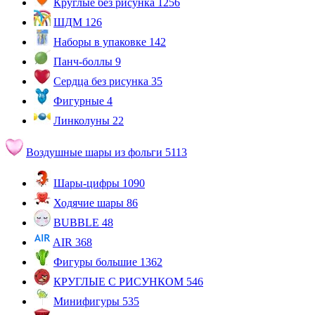
Круглые без рисунка
1256
ШДМ
126
Наборы в упаковке
142
Панч-боллы
9
Сердца без рисунка
35
Фигурные
4
Линколуны
22
Воздушные шары из фольги
5113
Шары-цифры
1090
Ходячие шары
86
BUBBLE
48
AIR
368
Фигуры большие
1362
КРУГЛЫЕ С РИСУНКОМ
546
Минифигуры
535