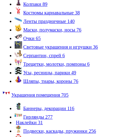
Колпаки
89
Костюмы карнавальные
38
Ленты праздничные
140
Маски, полумаски, носы
76
Очки
65
Световые украшения и игрушки
36
Серпантин, спрей
6
Трещетки, молотки, помпоны
6
Усы, ресницы, парики
49
Шляпы, тиары, короны
76
Украшения помещения
705
Баннеры, декорации
116
Гирлянды
277
Наклейки
31
Подвески, каскады, пружинки
256