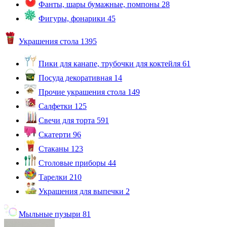
Фанты, шары бумажные, помпоны
28
Фигуры, фонарики
45
Украшения стола
1395
Пики для канапе, трубочки для коктейля
61
Посуда декоративная
14
Прочие украшения стола
149
Салфетки
125
Свечи для торта
591
Скатерти
96
Стаканы
123
Столовые приборы
44
Тарелки
210
Украшения для выпечки
2
Мыльные пузыри
81