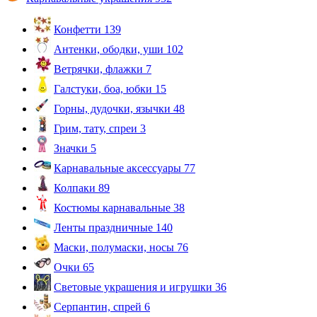
Конфетти
139
Антенки, ободки, уши
102
Ветрячки, флажки
7
Галстуки, боа, юбки
15
Горны, дудочки, язычки
48
Грим, тату, спреи
3
Значки
5
Карнавальные аксессуары
77
Колпаки
89
Костюмы карнавальные
38
Ленты праздничные
140
Маски, полумаски, носы
76
Очки
65
Световые украшения и игрушки
36
Серпантин, спрей
6