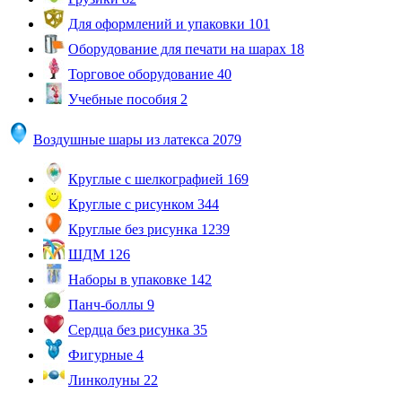
Для оформлений и упаковки
101
Оборудование для печати на шарах
18
Торговое оборудование
40
Учебные пособия
2
Воздушные шары из латекса
2079
Круглые с шелкографией
169
Круглые с рисунком
344
Круглые без рисунка
1239
ШДМ
126
Наборы в упаковке
142
Панч-боллы
9
Сердца без рисунка
35
Фигурные
4
Линколуны
22