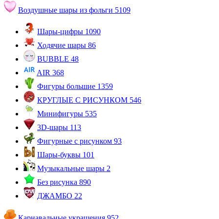
Воздушные шары из фольги
5109
Шары-цифры
1090
Ходячие шары
86
BUBBLE
48
AIR
368
Фигуры большие
1359
КРУГЛЫЕ С РИСУНКОМ
546
Минифигуры
535
3D-шары
113
Фигурные с рисунком
93
Шары-буквы
101
Музыкальные шары
2
Без рисунка
890
ДЖАМБО
22
Карнавальные украшения
952