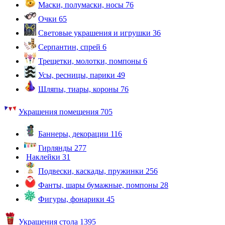
Маски, полумаски, носы
76
Очки
65
Световые украшения и игрушки
36
Серпантин, спрей
6
Трещетки, молотки, помпоны
6
Усы, ресницы, парики
49
Шляпы, тиары, короны
76
Украшения помещения
705
Баннеры, декорации
116
Гирлянды
277
Наклейки
31
Подвески, каскады, пружинки
256
Фанты, шары бумажные, помпоны
28
Фигуры, фонарики
45
Украшения стола
1395