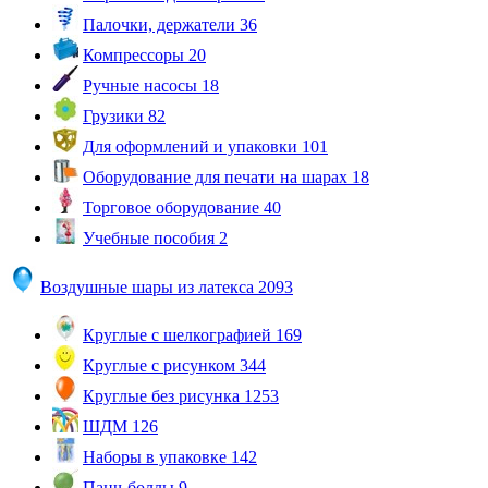
Палочки, держатели
36
Компрессоры
20
Ручные насосы
18
Грузики
82
Для оформлений и упаковки
101
Оборудование для печати на шарах
18
Торговое оборудование
40
Учебные пособия
2
Воздушные шары из латекса
2093
Круглые с шелкографией
169
Круглые с рисунком
344
Круглые без рисунка
1253
ШДМ
126
Наборы в упаковке
142
Панч-боллы
9