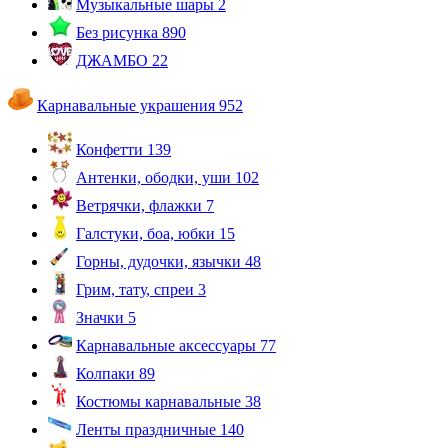
Музыкальные шары
2
Без рисунка
890
ДЖАМБО
22
Карнавальные украшения
952
Конфетти
139
Антенки, ободки, уши
102
Ветрячки, флажки
7
Галстуки, боа, юбки
15
Горны, дудочки, язычки
48
Грим, тату, спреи
3
Значки
5
Карнавальные аксессуары
77
Колпаки
89
Костюмы карнавальные
38
Ленты праздничные
140