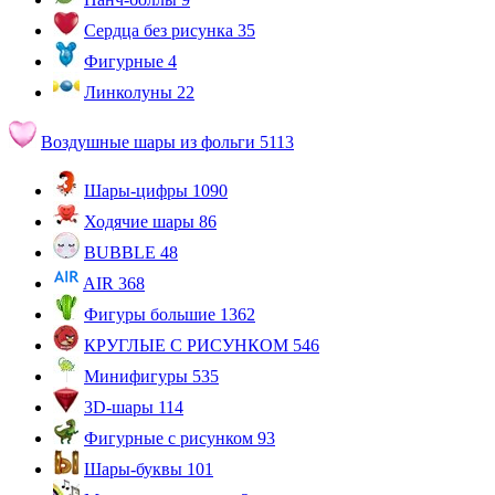
Сердца без рисунка
35
Фигурные
4
Линколуны
22
Воздушные шары из фольги
5113
Шары-цифры
1090
Ходячие шары
86
BUBBLE
48
AIR
368
Фигуры большие
1362
КРУГЛЫЕ С РИСУНКОМ
546
Минифигуры
535
3D-шары
114
Фигурные с рисунком
93
Шары-буквы
101