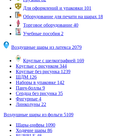
Для оформлений и упаковки
101
Оборудование для печати на шарах
18
Торговое оборудование
40
Учебные пособия
2
Воздушные шары из латекса
2079
Круглые с шелкографией
169
Круглые с рисунком
344
Круглые без рисунка
1239
ШДМ
126
Наборы в упаковке
142
Панч-боллы
9
Сердца без рисунка
35
Фигурные
4
Линколуны
22
Воздушные шары из фольги
5109
Шары-цифры
1090
Ходячие шары
86
BUBBLE
48