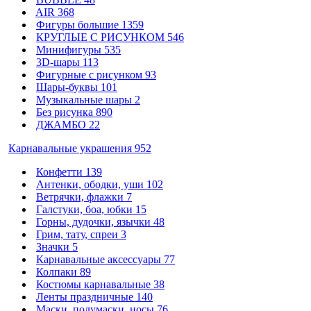
AIR
368
Фигуры большие
1359
КРУГЛЫЕ С РИСУНКОМ
546
Минифигуры
535
3D-шары
113
Фигурные с рисунком
93
Шары-буквы
101
Музыкальные шары
2
Без рисунка
890
ДЖАМБО
22
Карнавальные украшения
952
Конфетти
139
Антенки, ободки, уши
102
Ветрячки, флажки
7
Галстуки, боа, юбки
15
Горны, дудочки, язычки
48
Грим, тату, спреи
3
Значки
5
Карнавальные аксессуары
77
Колпаки
89
Костюмы карнавальные
38
Ленты праздничные
140
Маски, полумаски, носы
76