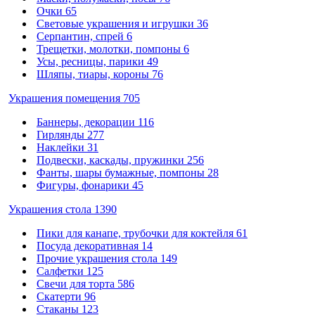
Очки
65
Световые украшения и игрушки
36
Серпантин, спрей
6
Трещетки, молотки, помпоны
6
Усы, ресницы, парики
49
Шляпы, тиары, короны
76
Украшения помещения
705
Баннеры, декорации
116
Гирлянды
277
Наклейки
31
Подвески, каскады, пружинки
256
Фанты, шары бумажные, помпоны
28
Фигуры, фонарики
45
Украшения стола
1390
Пики для канапе, трубочки для коктейля
61
Посуда декоративная
14
Прочие украшения стола
149
Салфетки
125
Свечи для торта
586
Скатерти
96
Стаканы
123