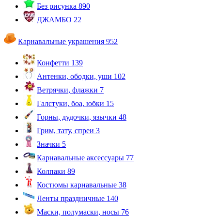
Без рисунка
890
ДЖАМБО
22
Карнавальные украшения
952
Конфетти
139
Антенки, ободки, уши
102
Ветрячки, флажки
7
Галстуки, боа, юбки
15
Горны, дудочки, язычки
48
Грим, тату, спреи
3
Значки
5
Карнавальные аксессуары
77
Колпаки
89
Костюмы карнавальные
38
Ленты праздничные
140
Маски, полумаски, носы
76