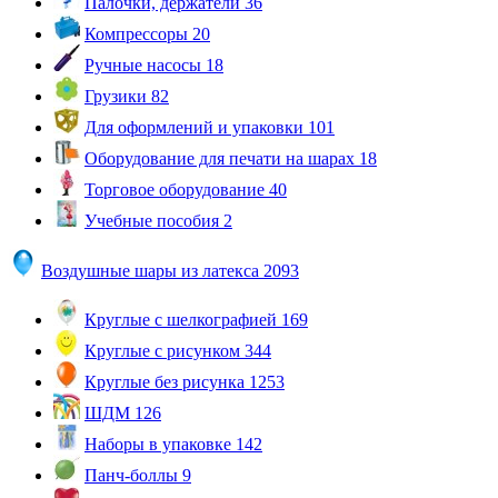
Палочки, держатели
36
Компрессоры
20
Ручные насосы
18
Грузики
82
Для оформлений и упаковки
101
Оборудование для печати на шарах
18
Торговое оборудование
40
Учебные пособия
2
Воздушные шары из латекса
2093
Круглые с шелкографией
169
Круглые с рисунком
344
Круглые без рисунка
1253
ШДМ
126
Наборы в упаковке
142
Панч-боллы
9