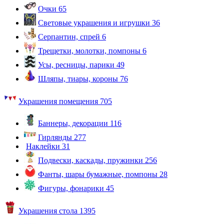
Очки
65
Световые украшения и игрушки
36
Серпантин, спрей
6
Трещетки, молотки, помпоны
6
Усы, ресницы, парики
49
Шляпы, тиары, короны
76
Украшения помещения
705
Баннеры, декорации
116
Гирлянды
277
Наклейки
31
Подвески, каскады, пружинки
256
Фанты, шары бумажные, помпоны
28
Фигуры, фонарики
45
Украшения стола
1395