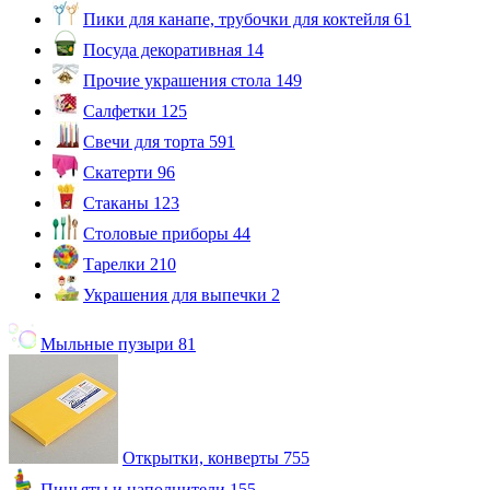
Пики для канапе, трубочки для коктейля
61
Посуда декоративная
14
Прочие украшения стола
149
Салфетки
125
Свечи для торта
591
Скатерти
96
Стаканы
123
Столовые приборы
44
Тарелки
210
Украшения для выпечки
2
Мыльные пузыри
81
Открытки, конверты
755
Пиньяты и наполнители
155