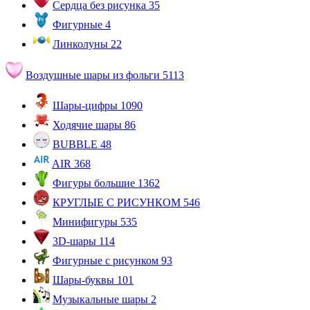
Сердца без рисунка
35
Фигурные
4
Линколуны
22
Воздушные шары из фольги
5113
Шары-цифры
1090
Ходячие шары
86
BUBBLE
48
AIR
368
Фигуры большие
1362
КРУГЛЫЕ С РИСУНКОМ
546
Минифигуры
535
3D-шары
114
Фигурные с рисунком
93
Шары-буквы
101
Музыкальные шары
2