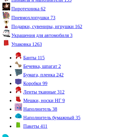
Пиротехника
62
Пневмохлопушки
73
Подарки, сувениры, игрушки
162
Украшения для автомобиля
3
Упаковка
1263
Банты
115
Бечевка, шпагат
2
Бумага, пленка
242
Коробки
99
Ленты тканные
312
Мешки, носки НГ
9
Наполнитель
38
Наполнитель бумажный
35
Пакеты
411