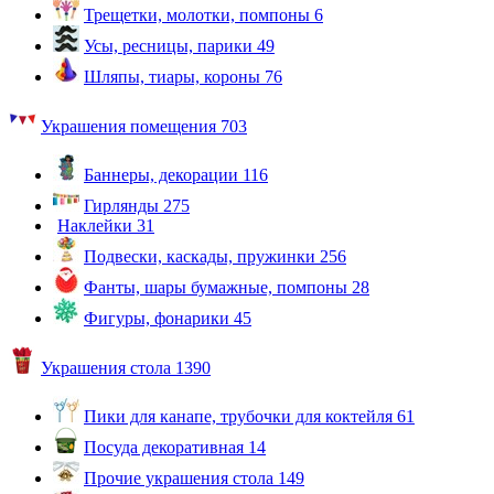
Трещетки, молотки, помпоны
6
Усы, ресницы, парики
49
Шляпы, тиары, короны
76
Украшения помещения
703
Баннеры, декорации
116
Гирлянды
275
Наклейки
31
Подвески, каскады, пружинки
256
Фанты, шары бумажные, помпоны
28
Фигуры, фонарики
45
Украшения стола
1390
Пики для канапе, трубочки для коктейля
61
Посуда декоративная
14
Прочие украшения стола
149