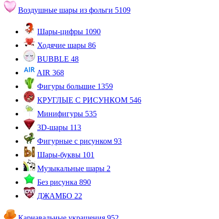
Воздушные шары из фольги
5109
Шары-цифры
1090
Ходячие шары
86
BUBBLE
48
AIR
368
Фигуры большие
1359
КРУГЛЫЕ С РИСУНКОМ
546
Минифигуры
535
3D-шары
113
Фигурные с рисунком
93
Шары-буквы
101
Музыкальные шары
2
Без рисунка
890
ДЖАМБО
22
Карнавальные украшения
952