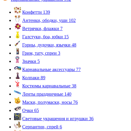
Конфетти
139
Антенки, ободки, уши
102
Ветрячки, флажки
7
Галстуки, боа, юбки
15
Горны, дудочки, язычки
48
Грим, тату, спреи
3
Значки
5
Карнавальные аксессуары
77
Колпаки
89
Костюмы карнавальные
38
Ленты праздничные
140
Маски, полумаски, носы
76
Очки
65
Световые украшения и игрушки
36
Серпантин, спрей
6