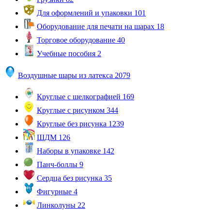
Для оформлений и упаковки
101
Оборудование для печати на шарах
18
Торговое оборудование
40
Учебные пособия
2
Воздушные шары из латекса
2079
Круглые с шелкографией
169
Круглые с рисунком
344
Круглые без рисунка
1239
ШДМ
126
Наборы в упаковке
142
Панч-боллы
9
Сердца без рисунка
35
Фигурные
4
Линколуны
22