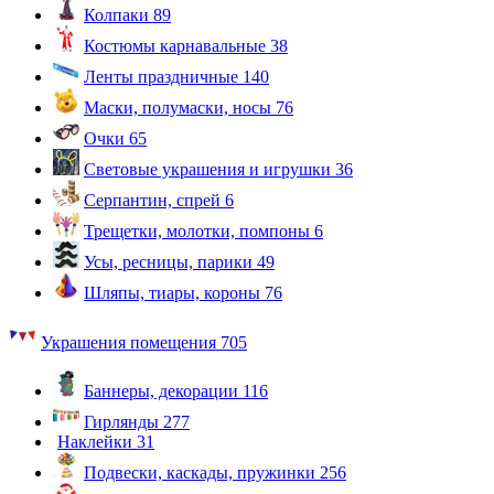
Колпаки
89
Костюмы карнавальные
38
Ленты праздничные
140
Маски, полумаски, носы
76
Очки
65
Световые украшения и игрушки
36
Серпантин, спрей
6
Трещетки, молотки, помпоны
6
Усы, ресницы, парики
49
Шляпы, тиары, короны
76
Украшения помещения
705
Баннеры, декорации
116
Гирлянды
277
Наклейки
31
Подвески, каскады, пружинки
256