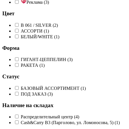
Реклама (
3
)
Цвет
B 061 / SILVER (
2
)
АССОРТИ (
1
)
БЕЛЫЙ/WHITE (
1
)
Форма
ГИГАНТ-ЦЕППЕЛИН (
3
)
РАКЕТА (
1
)
Статус
БАЗОВЫЙ АССОРТИМЕНТ (
1
)
ПОД ЗАКАЗ (
3
)
Наличие на складах
Распределительный центр (
4
)
Cash&Carry B3 (Парголово, ул. Ломоносова, 5) (
1
)