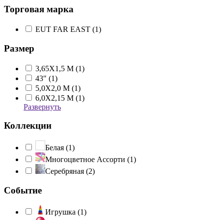
Торговая марка
EUT FAR EAST (
1
)
Размер
3,65Х1,5 М (
1
)
43" (
1
)
5,0Х2,0 М (
1
)
6,0Х2,15 М (
1
)
Развернуть
Коллекции
Белая (
1
)
Многоцветное Ассорти (
1
)
Серебряная (
2
)
Событие
Игрушка (
1
)