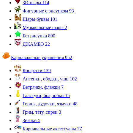
3D-шары
114
Фигурные с рисунком
93
Шары-буквы
101
Музыкальные шары
2
Без рисунка
890
ДЖАМБО
22
Карнавальные украшения
952
Конфетти
139
Антенки, ободки, уши
102
Ветрячки, флажки
7
Галстуки, боа, юбки
15
Горны, дудочки, язычки
48
Грим, тату, спреи
3
Значки
5
Карнавальные аксессуары
77