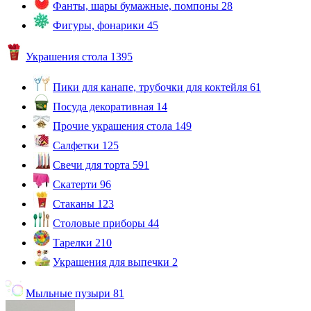
Фанты, шары бумажные, помпоны
28
Фигуры, фонарики
45
Украшения стола
1395
Пики для канапе, трубочки для коктейля
61
Посуда декоративная
14
Прочие украшения стола
149
Салфетки
125
Свечи для торта
591
Скатерти
96
Стаканы
123
Столовые приборы
44
Тарелки
210
Украшения для выпечки
2
Мыльные пузыри
81