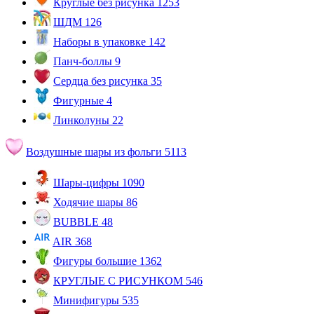
Круглые без рисунка
1253
ШДМ
126
Наборы в упаковке
142
Панч-боллы
9
Сердца без рисунка
35
Фигурные
4
Линколуны
22
Воздушные шары из фольги
5113
Шары-цифры
1090
Ходячие шары
86
BUBBLE
48
AIR
368
Фигуры большие
1362
КРУГЛЫЕ С РИСУНКОМ
546
Минифигуры
535