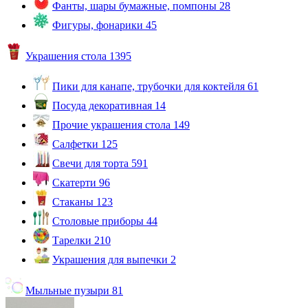
Фанты, шары бумажные, помпоны
28
Фигуры, фонарики
45
Украшения стола
1395
Пики для канапе, трубочки для коктейля
61
Посуда декоративная
14
Прочие украшения стола
149
Салфетки
125
Свечи для торта
591
Скатерти
96
Стаканы
123
Столовые приборы
44
Тарелки
210
Украшения для выпечки
2
Мыльные пузыри
81