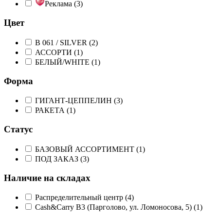
Реклама (
3
)
Цвет
B 061 / SILVER (
2
)
АССОРТИ (
1
)
БЕЛЫЙ/WHITE (
1
)
Форма
ГИГАНТ-ЦЕППЕЛИН (
3
)
РАКЕТА (
1
)
Статус
БАЗОВЫЙ АССОРТИМЕНТ (
1
)
ПОД ЗАКАЗ (
3
)
Наличие на складах
Распределительный центр (
4
)
Cash&Carry B3 (Парголово, ул. Ломоносова, 5) (
1
)