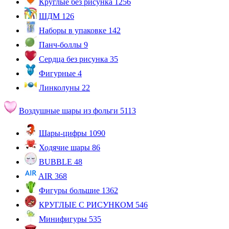
Круглые без рисунка
1256
ШДМ
126
Наборы в упаковке
142
Панч-боллы
9
Сердца без рисунка
35
Фигурные
4
Линколуны
22
Воздушные шары из фольги
5113
Шары-цифры
1090
Ходячие шары
86
BUBBLE
48
AIR
368
Фигуры большие
1362
КРУГЛЫЕ С РИСУНКОМ
546
Минифигуры
535