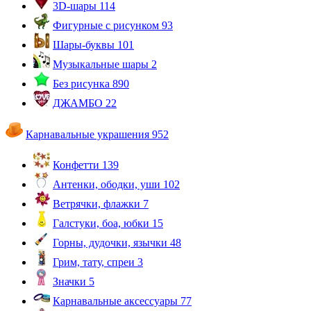
3D-шары
114
Фигурные с рисунком
93
Шары-буквы
101
Музыкальные шары
2
Без рисунка
890
ДЖАМБО
22
Карнавальные украшения
952
Конфетти
139
Антенки, ободки, уши
102
Ветрячки, флажки
7
Галстуки, боа, юбки
15
Горны, дудочки, язычки
48
Грим, тату, спреи
3
Значки
5
Карнавальные аксессуары
77