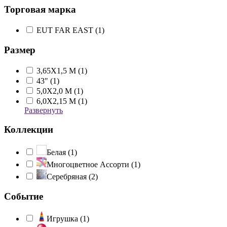
Торговая марка
EUT FAR EAST (
1
)
Размер
3,65Х1,5 М (
1
)
43" (
1
)
5,0Х2,0 М (
1
)
6,0Х2,15 М (
1
)
Развернуть
Коллекции
Белая (
1
)
Многоцветное Ассорти (
1
)
Серебряная (
2
)
Событие
Игрушка (
1
)