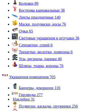
Колпаки
89
Костюмы карнавальные
38
Ленты праздничные
140
Маски, полумаски, носы
76
Очки
65
Световые украшения и игрушки
36
Серпантин, спрей
6
Трещетки, молотки, помпоны
6
Усы, ресницы, парики
49
Шляпы, тиары, короны
76
Украшения помещения
705
Баннеры, декорации
116
Гирлянды
277
Наклейки
31
Подвески, каскады, пружинки
256