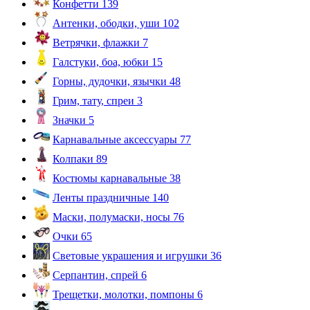
Конфетти
139
Антенки, ободки, уши
102
Ветрячки, флажки
7
Галстуки, боа, юбки
15
Горны, дудочки, язычки
48
Грим, тату, спреи
3
Значки
5
Карнавальные аксессуары
77
Колпаки
89
Костюмы карнавальные
38
Ленты праздничные
140
Маски, полумаски, носы
76
Очки
65
Световые украшения и игрушки
36
Серпантин, спрей
6
Трещетки, молотки, помпоны
6