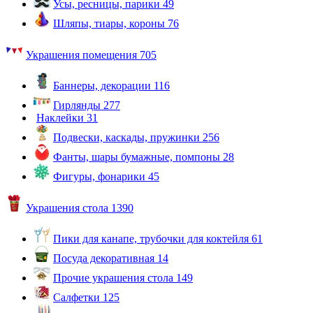
Усы, ресницы, парики
49
Шляпы, тиары, короны
76
Украшения помещения
705
Баннеры, декорации
116
Гирлянды
277
Наклейки
31
Подвески, каскады, пружинки
256
Фанты, шары бумажные, помпоны
28
Фигуры, фонарики
45
Украшения стола
1390
Пики для канапе, трубочки для коктейля
61
Посуда декоративная
14
Прочие украшения стола
149
Салфетки
125