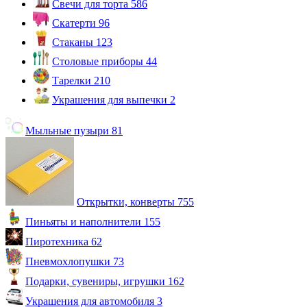
Свечи для торта
586
Скатерти
96
Стаканы
123
Столовые приборы
44
Тарелки
210
Украшения для выпечки
2
Мыльные пузыри
81
Открытки, конверты
755
Пиньяты и наполнители
155
Пиротехника
62
Пневмохлопушки
73
Подарки, сувениры, игрушки
162
Украшения для автомобиля
3