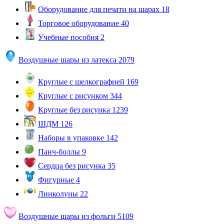
Оборудование для печати на шарах
18
Торговое оборудование
40
Учебные пособия
2
Воздушные шары из латекса
2079
Круглые с шелкографией
169
Круглые с рисунком
344
Круглые без рисунка
1239
ШДМ
126
Наборы в упаковке
142
Панч-боллы
9
Сердца без рисунка
35
Фигурные
4
Линколуны
22
Воздушные шары из фольги
5109