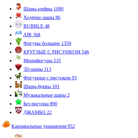
Шары-цифры
1090
Ходячие шары
86
BUBBLE
48
AIR
368
Фигуры большие
1359
КРУГЛЫЕ С РИСУНКОМ
546
Минифигуры
535
3D-шары
113
Фигурные с рисунком
93
Шары-буквы
101
Музыкальные шары
2
Без рисунка
890
ДЖАМБО
22
Карнавальные украшения
952