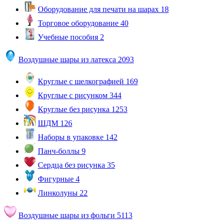
Оборудование для печати на шарах
18
Торговое оборудование
40
Учебные пособия
2
Воздушные шары из латекса
2093
Круглые с шелкографией
169
Круглые с рисунком
344
Круглые без рисунка
1253
ШДМ
126
Наборы в упаковке
142
Панч-боллы
9
Сердца без рисунка
35
Фигурные
4
Линколуны
22
Воздушные шары из фольги
5113