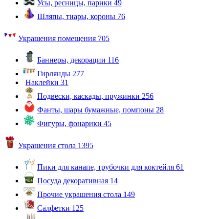
Усы, ресницы, парики
49
Шляпы, тиары, короны
76
Украшения помещения
705
Баннеры, декорации
116
Гирлянды
277
Наклейки
31
Подвески, каскады, пружинки
256
Фанты, шары бумажные, помпоны
28
Фигуры, фонарики
45
Украшения стола
1395
Пики для канапе, трубочки для коктейля
61
Посуда декоративная
14
Прочие украшения стола
149
Салфетки
125