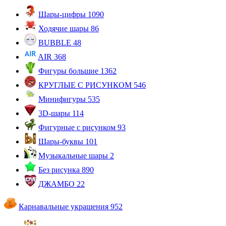
Шары-цифры
1090
Ходячие шары
86
BUBBLE
48
AIR
368
Фигуры большие
1362
КРУГЛЫЕ С РИСУНКОМ
546
Минифигуры
535
3D-шары
114
Фигурные с рисунком
93
Шары-буквы
101
Музыкальные шары
2
Без рисунка
890
ДЖАМБО
22
Карнавальные украшения
952