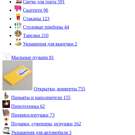
Свечи для торта
591
Скатерти
96
Стаканы
123
Столовые приборы
44
Тарелки
210
Украшения для выпечки
2
Мыльные пузыри
81
Открытки, конверты
755
Пиньяты и наполнители
155
Пиротехника
62
Пневмохлопушки
73
Подарки, сувениры, игрушки
162
Украшения для автомобиля
3