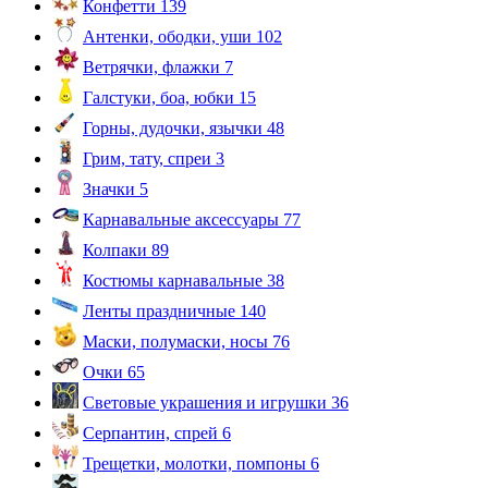
Конфетти
139
Антенки, ободки, уши
102
Ветрячки, флажки
7
Галстуки, боа, юбки
15
Горны, дудочки, язычки
48
Грим, тату, спреи
3
Значки
5
Карнавальные аксессуары
77
Колпаки
89
Костюмы карнавальные
38
Ленты праздничные
140
Маски, полумаски, носы
76
Очки
65
Световые украшения и игрушки
36
Серпантин, спрей
6
Трещетки, молотки, помпоны
6