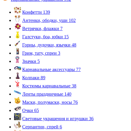
Конфетти
139
Антенки, ободки, уши
102
Ветрячки, флажки
7
Галстуки, боа, юбки
15
Горны, дудочки, язычки
48
Грим, тату, спреи
3
Значки
5
Карнавальные аксессуары
77
Колпаки
89
Костюмы карнавальные
38
Ленты праздничные
140
Маски, полумаски, носы
76
Очки
65
Световые украшения и игрушки
36
Серпантин, спрей
6