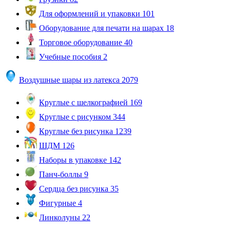
Для оформлений и упаковки
101
Оборудование для печати на шарах
18
Торговое оборудование
40
Учебные пособия
2
Воздушные шары из латекса
2079
Круглые с шелкографией
169
Круглые с рисунком
344
Круглые без рисунка
1239
ШДМ
126
Наборы в упаковке
142
Панч-боллы
9
Сердца без рисунка
35
Фигурные
4
Линколуны
22