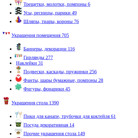
Трещетки, молотки, помпоны
6
Усы, ресницы, парики
49
Шляпы, тиары, короны
76
Украшения помещения
705
Баннеры, декорации
116
Гирлянды
277
Наклейки
31
Подвески, каскады, пружинки
256
Фанты, шары бумажные, помпоны
28
Фигуры, фонарики
45
Украшения стола
1390
Пики для канапе, трубочки для коктейля
61
Посуда декоративная
14
Прочие украшения стола
149