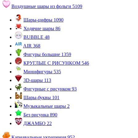
Воздушные шары из фольги
5109
Шары-цифры
1090
Ходячие шары
86
BUBBLE
48
AIR
368
Фигуры большие
1359
КРУГЛЫЕ С РИСУНКОМ
546
Минифигуры
535
3D-шары
113
Фигурные с рисунком
93
Шары-буквы
101
Музыкальные шары
2
Без рисунка
890
ДЖАМБО
22
Карнавальные украшения
952