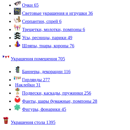
Очки
65
Световые украшения и игрушки
36
Серпантин, спрей
6
Трещетки, молотки, помпоны
6
Усы, ресницы, парики
49
Шляпы, тиары, короны
76
Украшения помещения
705
Баннеры, декорации
116
Гирлянды
277
Наклейки
31
Подвески, каскады, пружинки
256
Фанты, шары бумажные, помпоны
28
Фигуры, фонарики
45
Украшения стола
1395