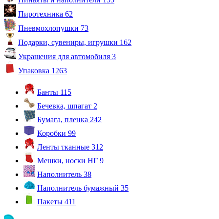
Пиротехника
62
Пневмохлопушки
73
Подарки, сувениры, игрушки
162
Украшения для автомобиля
3
Упаковка
1263
Банты
115
Бечевка, шпагат
2
Бумага, пленка
242
Коробки
99
Ленты тканные
312
Мешки, носки НГ
9
Наполнитель
38
Наполнитель бумажный
35
Пакеты
411