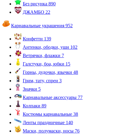
Без рисунка
890
ДЖАМБО
22
Карнавальные украшения
952
Конфетти
139
Антенки, ободки, уши
102
Ветрячки, флажки
7
Галстуки, боа, юбки
15
Горны, дудочки, язычки
48
Грим, тату, спреи
3
Значки
5
Карнавальные аксессуары
77
Колпаки
89
Костюмы карнавальные
38
Ленты праздничные
140
Маски, полумаски, носы
76