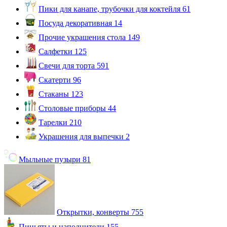
Пики для канапе, трубочки для коктейля
61
Посуда декоративная
14
Прочие украшения стола
149
Салфетки
125
Свечи для торта
591
Скатерти
96
Стаканы
123
Столовые приборы
44
Тарелки
210
Украшения для выпечки
2
Мыльные пузыри
81
Открытки, конверты
755
Пиньяты и наполнители
155