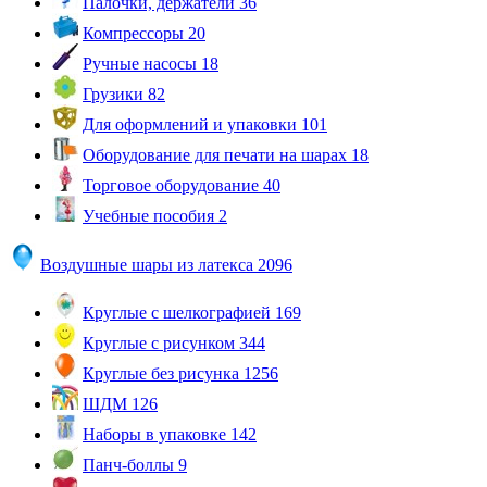
Палочки, держатели
36
Компрессоры
20
Ручные насосы
18
Грузики
82
Для оформлений и упаковки
101
Оборудование для печати на шарах
18
Торговое оборудование
40
Учебные пособия
2
Воздушные шары из латекса
2096
Круглые с шелкографией
169
Круглые с рисунком
344
Круглые без рисунка
1256
ШДМ
126
Наборы в упаковке
142
Панч-боллы
9