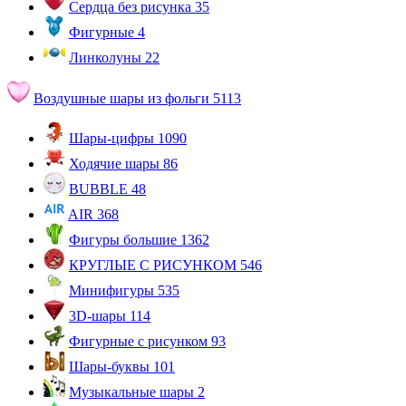
Сердца без рисунка
35
Фигурные
4
Линколуны
22
Воздушные шары из фольги
5113
Шары-цифры
1090
Ходячие шары
86
BUBBLE
48
AIR
368
Фигуры большие
1362
КРУГЛЫЕ С РИСУНКОМ
546
Минифигуры
535
3D-шары
114
Фигурные с рисунком
93
Шары-буквы
101
Музыкальные шары
2