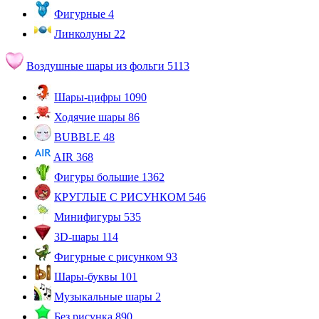
Фигурные
4
Линколуны
22
Воздушные шары из фольги
5113
Шары-цифры
1090
Ходячие шары
86
BUBBLE
48
AIR
368
Фигуры большие
1362
КРУГЛЫЕ С РИСУНКОМ
546
Минифигуры
535
3D-шары
114
Фигурные с рисунком
93
Шары-буквы
101
Музыкальные шары
2
Без рисунка
890