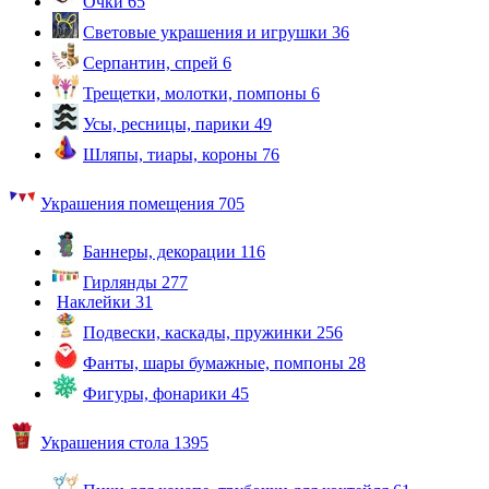
Очки
65
Световые украшения и игрушки
36
Серпантин, спрей
6
Трещетки, молотки, помпоны
6
Усы, ресницы, парики
49
Шляпы, тиары, короны
76
Украшения помещения
705
Баннеры, декорации
116
Гирлянды
277
Наклейки
31
Подвески, каскады, пружинки
256
Фанты, шары бумажные, помпоны
28
Фигуры, фонарики
45
Украшения стола
1395