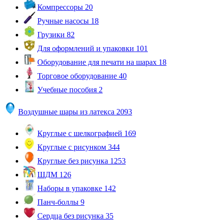
Компрессоры
20
Ручные насосы
18
Грузики
82
Для оформлений и упаковки
101
Оборудование для печати на шарах
18
Торговое оборудование
40
Учебные пособия
2
Воздушные шары из латекса
2093
Круглые с шелкографией
169
Круглые с рисунком
344
Круглые без рисунка
1253
ШДМ
126
Наборы в упаковке
142
Панч-боллы
9
Сердца без рисунка
35