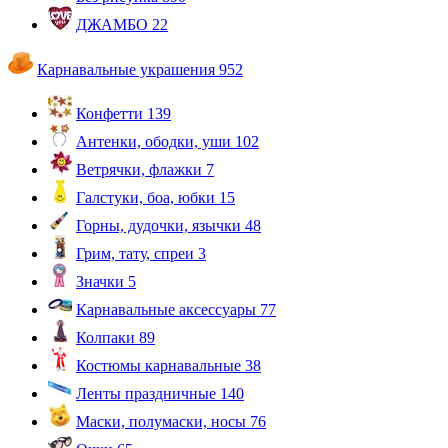
ДЖАМБО
22
Карнавальные украшения
952
Конфетти
139
Антенки, ободки, уши
102
Ветрячки, флажки
7
Галстуки, боа, юбки
15
Горны, дудочки, язычки
48
Грим, тату, спреи
3
Значки
5
Карнавальные аксессуары
77
Колпаки
89
Костюмы карнавальные
38
Ленты праздничные
140
Маски, полумаски, носы
76