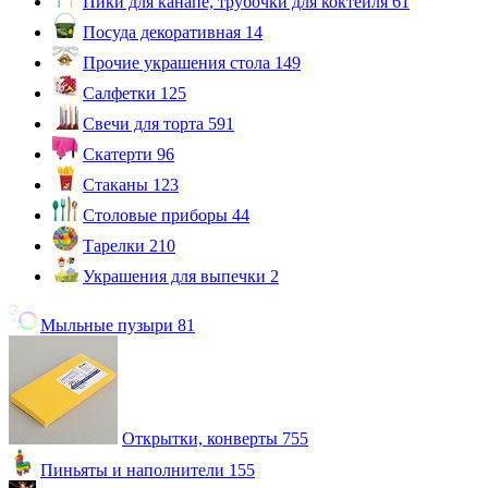
Пики для канапе, трубочки для коктейля
61
Посуда декоративная
14
Прочие украшения стола
149
Салфетки
125
Свечи для торта
591
Скатерти
96
Стаканы
123
Столовые приборы
44
Тарелки
210
Украшения для выпечки
2
Мыльные пузыри
81
Открытки, конверты
755
Пиньяты и наполнители
155