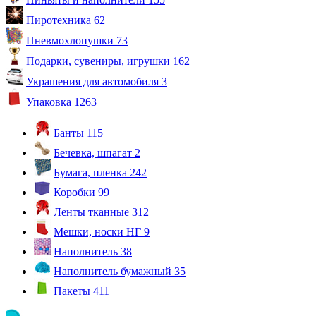
Пиротехника
62
Пневмохлопушки
73
Подарки, сувениры, игрушки
162
Украшения для автомобиля
3
Упаковка
1263
Банты
115
Бечевка, шпагат
2
Бумага, пленка
242
Коробки
99
Ленты тканные
312
Мешки, носки НГ
9
Наполнитель
38
Наполнитель бумажный
35
Пакеты
411