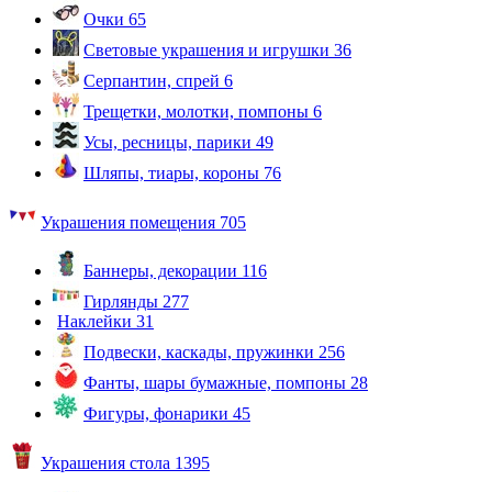
Очки
65
Световые украшения и игрушки
36
Серпантин, спрей
6
Трещетки, молотки, помпоны
6
Усы, ресницы, парики
49
Шляпы, тиары, короны
76
Украшения помещения
705
Баннеры, декорации
116
Гирлянды
277
Наклейки
31
Подвески, каскады, пружинки
256
Фанты, шары бумажные, помпоны
28
Фигуры, фонарики
45
Украшения стола
1395