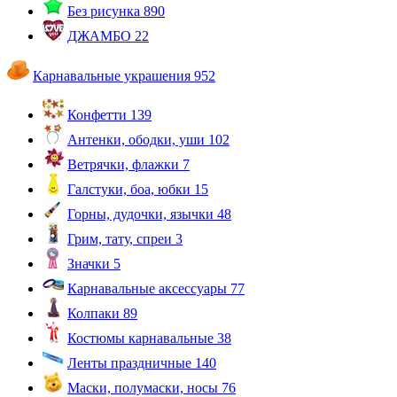
Без рисунка
890
ДЖАМБО
22
Карнавальные украшения
952
Конфетти
139
Антенки, ободки, уши
102
Ветрячки, флажки
7
Галстуки, боа, юбки
15
Горны, дудочки, язычки
48
Грим, тату, спреи
3
Значки
5
Карнавальные аксессуары
77
Колпаки
89
Костюмы карнавальные
38
Ленты праздничные
140
Маски, полумаски, носы
76