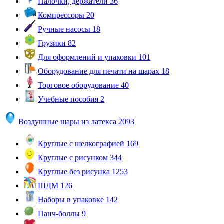
Палочки, держатели
36
Компрессоры
20
Ручные насосы
18
Грузики
82
Для оформлений и упаковки
101
Оборудование для печати на шарах
18
Торговое оборудование
40
Учебные пособия
2
Воздушные шары из латекса
2093
Круглые с шелкографией
169
Круглые с рисунком
344
Круглые без рисунка
1253
ШДМ
126
Наборы в упаковке
142
Панч-боллы
9