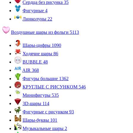
Сердца без рисунка
35
Фигурные
4
Линколуны
22
Воздушные шары из фольги
5113
Шары-цифры
1090
Ходячие шары
86
BUBBLE
48
AIR
368
Фигуры большие
1362
КРУГЛЫЕ С РИСУНКОМ
546
Минифигуры
535
3D-шары
114
Фигурные с рисунком
93
Шары-буквы
101
Музыкальные шары
2