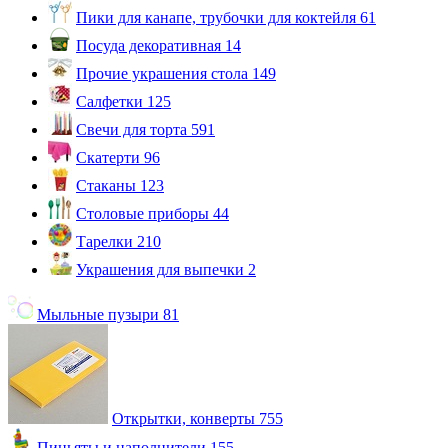
Пики для канапе, трубочки для коктейля
61
Посуда декоративная
14
Прочие украшения стола
149
Салфетки
125
Свечи для торта
591
Скатерти
96
Стаканы
123
Столовые приборы
44
Тарелки
210
Украшения для выпечки
2
Мыльные пузыри
81
Открытки, конверты
755
Пиньяты и наполнители
155