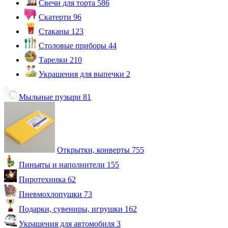
Свечи для торта
586
Скатерти
96
Стаканы
123
Столовые приборы
44
Тарелки
210
Украшения для выпечки
2
Мыльные пузыри
81
Открытки, конверты
755
Пиньяты и наполнители
155
Пиротехника
62
Пневмохлопушки
73
Подарки, сувениры, игрушки
162
Украшения для автомобиля
3