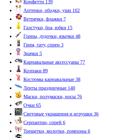
Конфетти
139
Антенки, ободки, уши
102
Ветрячки, флажки
7
Галстуки, боа, юбки
15
Горны, дудочки, язычки
48
Грим, тату, спреи
3
Значки
5
Карнавальные аксессуары
77
Колпаки
89
Костюмы карнавальные
38
Ленты праздничные
140
Маски, полумаски, носы
76
Очки
65
Световые украшения и игрушки
36
Серпантин, спрей
6
Трещетки, молотки, помпоны
6