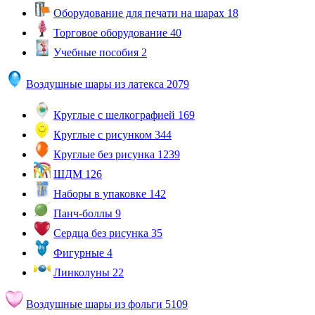
Оборудование для печати на шарах
18
Торговое оборудование
40
Учебные пособия
2
Воздушные шары из латекса
2079
Круглые с шелкографией
169
Круглые с рисунком
344
Круглые без рисунка
1239
ШДМ
126
Наборы в упаковке
142
Панч-боллы
9
Сердца без рисунка
35
Фигурные
4
Линколуны
22
Воздушные шары из фольги
5109