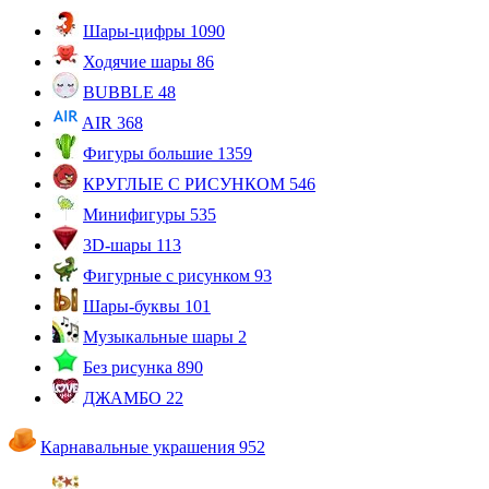
Шары-цифры
1090
Ходячие шары
86
BUBBLE
48
AIR
368
Фигуры большие
1359
КРУГЛЫЕ С РИСУНКОМ
546
Минифигуры
535
3D-шары
113
Фигурные с рисунком
93
Шары-буквы
101
Музыкальные шары
2
Без рисунка
890
ДЖАМБО
22
Карнавальные украшения
952