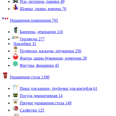
Усы, ресницы, парики
49
Шляпы, тиары, короны
76
Украшения помещения
705
Баннеры, декорации
116
Гирлянды
277
Наклейки
31
Подвески, каскады, пружинки
256
Фанты, шары бумажные, помпоны
28
Фигуры, фонарики
45
Украшения стола
1390
Пики для канапе, трубочки для коктейля
61
Посуда декоративная
14
Прочие украшения стола
149
Салфетки
125