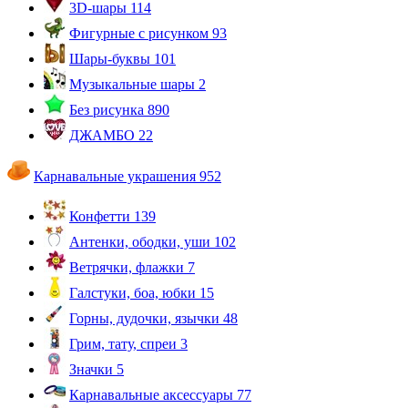
3D-шары
114
Фигурные с рисунком
93
Шары-буквы
101
Музыкальные шары
2
Без рисунка
890
ДЖАМБО
22
Карнавальные украшения
952
Конфетти
139
Антенки, ободки, уши
102
Ветрячки, флажки
7
Галстуки, боа, юбки
15
Горны, дудочки, язычки
48
Грим, тату, спреи
3
Значки
5
Карнавальные аксессуары
77