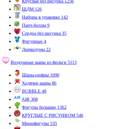
Круглые без рисунка
1256
ШДМ
126
Наборы в упаковке
142
Панч-боллы
9
Сердца без рисунка
35
Фигурные
4
Линколуны
22
Воздушные шары из фольги
5113
Шары-цифры
1090
Ходячие шары
86
BUBBLE
48
AIR
368
Фигуры большие
1362
КРУГЛЫЕ С РИСУНКОМ
546
Минифигуры
535