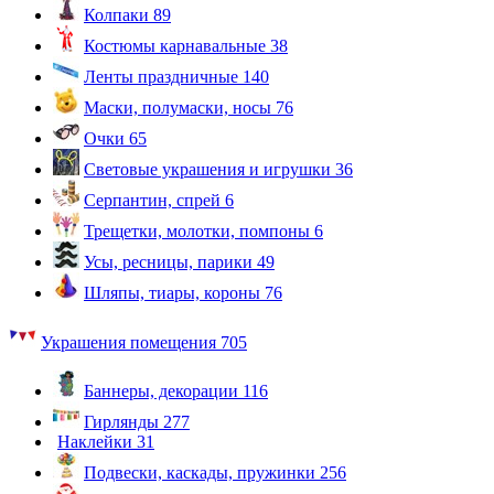
Колпаки
89
Костюмы карнавальные
38
Ленты праздничные
140
Маски, полумаски, носы
76
Очки
65
Световые украшения и игрушки
36
Серпантин, спрей
6
Трещетки, молотки, помпоны
6
Усы, ресницы, парики
49
Шляпы, тиары, короны
76
Украшения помещения
705
Баннеры, декорации
116
Гирлянды
277
Наклейки
31
Подвески, каскады, пружинки
256