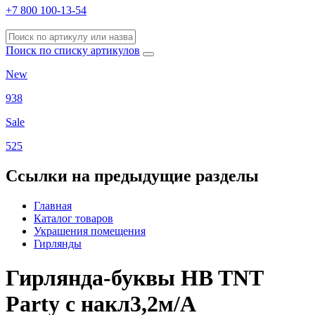
+7 800 100-13-54
Поиск по списку артикулов
New
938
Sale
525
Ссылки на предыдущие разделы
Главная
Каталог товаров
Украшения помещения
Гирлянды
Гирлянда-буквы HB TNT
Party с накл3,2м/А