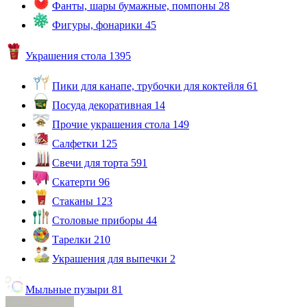
Фанты, шары бумажные, помпоны
28
Фигуры, фонарики
45
Украшения стола
1395
Пики для канапе, трубочки для коктейля
61
Посуда декоративная
14
Прочие украшения стола
149
Салфетки
125
Свечи для торта
591
Скатерти
96
Стаканы
123
Столовые приборы
44
Тарелки
210
Украшения для выпечки
2
Мыльные пузыри
81