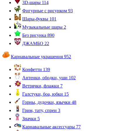
3D-шары
114
Фигурные с рисунком
93
Шары-буквы
101
Музыкальные шары
2
Без рисунка
890
ДЖАМБО
22
Карнавальные украшения
952
Конфетти
139
Антенки, ободки, уши
102
Ветрячки, флажки
7
Галстуки, боа, юбки
15
Горны, дудочки, язычки
48
Грим, тату, спреи
3
Значки
5
Карнавальные аксессуары
77