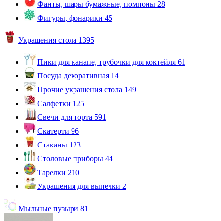
Фанты, шары бумажные, помпоны
28
Фигуры, фонарики
45
Украшения стола
1395
Пики для канапе, трубочки для коктейля
61
Посуда декоративная
14
Прочие украшения стола
149
Салфетки
125
Свечи для торта
591
Скатерти
96
Стаканы
123
Столовые приборы
44
Тарелки
210
Украшения для выпечки
2
Мыльные пузыри
81