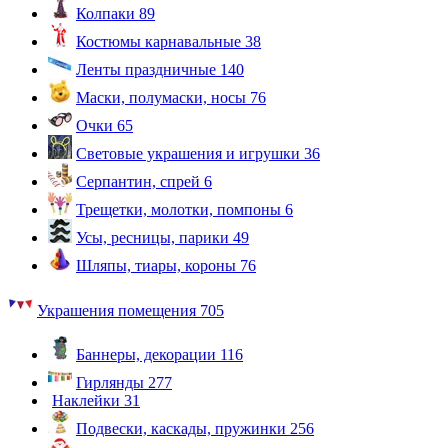
Колпаки
89
Костюмы карнавальные
38
Ленты праздничные
140
Маски, полумаски, носы
76
Очки
65
Световые украшения и игрушки
36
Серпантин, спрей
6
Трещетки, молотки, помпоны
6
Усы, ресницы, парики
49
Шляпы, тиары, короны
76
Украшения помещения
705
Баннеры, декорации
116
Гирлянды
277
Наклейки
31
Подвески, каскады, пружинки
256