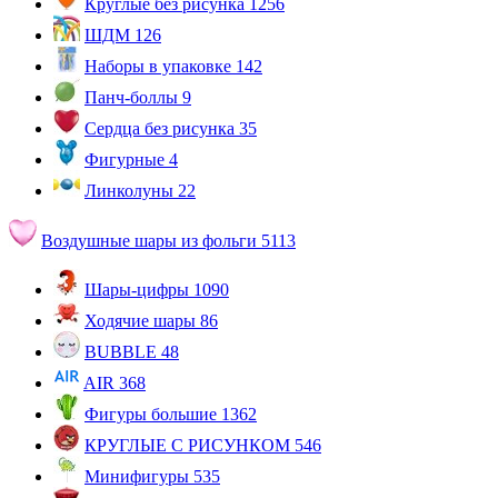
Круглые без рисунка
1256
ШДМ
126
Наборы в упаковке
142
Панч-боллы
9
Сердца без рисунка
35
Фигурные
4
Линколуны
22
Воздушные шары из фольги
5113
Шары-цифры
1090
Ходячие шары
86
BUBBLE
48
AIR
368
Фигуры большие
1362
КРУГЛЫЕ С РИСУНКОМ
546
Минифигуры
535