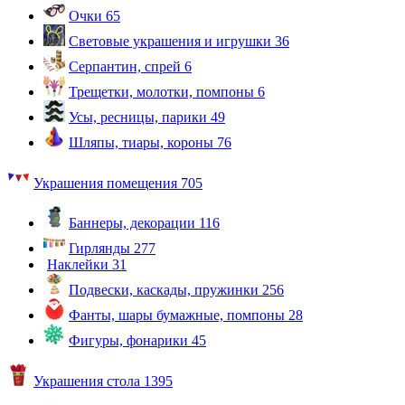
Очки
65
Световые украшения и игрушки
36
Серпантин, спрей
6
Трещетки, молотки, помпоны
6
Усы, ресницы, парики
49
Шляпы, тиары, короны
76
Украшения помещения
705
Баннеры, декорации
116
Гирлянды
277
Наклейки
31
Подвески, каскады, пружинки
256
Фанты, шары бумажные, помпоны
28
Фигуры, фонарики
45
Украшения стола
1395