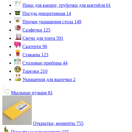
Пики для канапе, трубочки для коктейля
61
Посуда декоративная
14
Прочие украшения стола
149
Салфетки
125
Свечи для торта
591
Скатерти
96
Стаканы
123
Столовые приборы
44
Тарелки
210
Украшения для выпечки
2
Мыльные пузыри
81
Открытки, конверты
755
Пиньяты и наполнители
155