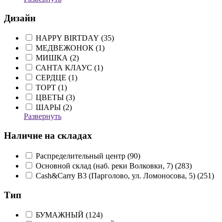
Дизайн
HAPPY BIRTDAY (
35
)
МЕДВЕЖОНОК (
1
)
МИШКА (
2
)
САНТА КЛАУС (
1
)
СЕРДЦЕ (
1
)
ТОРТ (
1
)
ЦВЕТЫ (
3
)
ШАРЫ (
2
)
Развернуть
Наличие на складах
Распределительный центр (
90
)
Основной склад (наб. реки Волковки, 7) (
283
)
Cash&Carry B3 (Парголово, ул. Ломоносова, 5) (
251
)
Тип
БУМАЖНЫЙ (
124
)