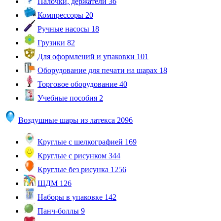
Палочки, держатели
36
Компрессоры
20
Ручные насосы
18
Грузики
82
Для оформлений и упаковки
101
Оборудование для печати на шарах
18
Торговое оборудование
40
Учебные пособия
2
Воздушные шары из латекса
2096
Круглые с шелкографией
169
Круглые с рисунком
344
Круглые без рисунка
1256
ШДМ
126
Наборы в упаковке
142
Панч-боллы
9