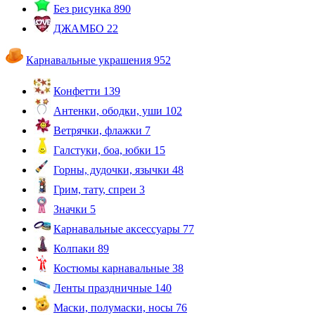
Без рисунка
890
ДЖАМБО
22
Карнавальные украшения
952
Конфетти
139
Антенки, ободки, уши
102
Ветрячки, флажки
7
Галстуки, боа, юбки
15
Горны, дудочки, язычки
48
Грим, тату, спреи
3
Значки
5
Карнавальные аксессуары
77
Колпаки
89
Костюмы карнавальные
38
Ленты праздничные
140
Маски, полумаски, носы
76