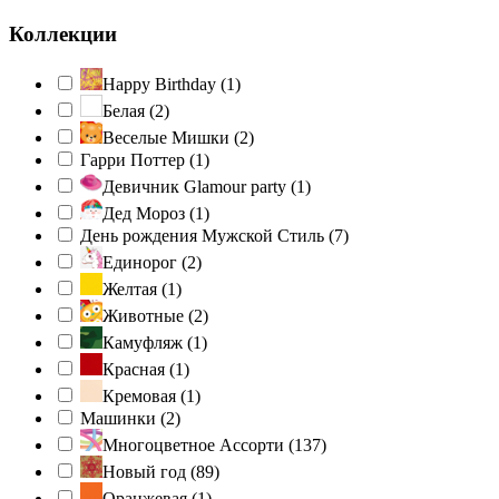
Коллекции
Happy Birthday (
1
)
Белая (
2
)
Веселые Мишки (
2
)
Гарри Поттер (
1
)
Девичник Glamour party (
1
)
Дед Мороз (
1
)
День рождения Мужской Стиль (
7
)
Единорог (
2
)
Желтая (
1
)
Животные (
2
)
Камуфляж (
1
)
Красная (
1
)
Кремовая (
1
)
Машинки (
2
)
Многоцветное Ассорти (
137
)
Новый год (
89
)
Оранжевая (
1
)