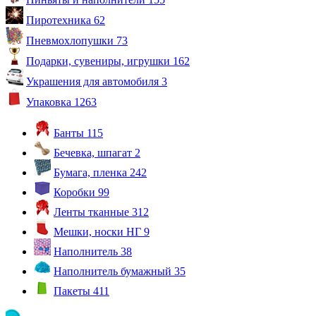
Пиротехника
62
Пневмохлопушки
73
Подарки, сувениры, игрушки
162
Украшения для автомобиля
3
Упаковка
1263
Банты
115
Бечевка, шпагат
2
Бумага, пленка
242
Коробки
99
Ленты тканные
312
Мешки, носки НГ
9
Наполнитель
38
Наполнитель бумажный
35
Пакеты
411