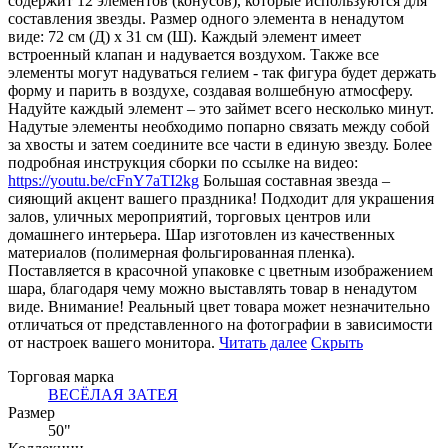
содержит 12 элементов (конусов), которые используются для
составления звезды. Размер одного элемента в ненадутом
виде: 72 см (Д) х 31 см (Ш). Каждый элемент имеет
встроенный клапан и надувается воздухом. Также все
элементы могут надуваться гелием - так фигура будет держать
форму и парить в воздухе, создавая волшебную атмосферу.
Надуйте каждый элемент – это займет всего несколько минут.
Надутые элементы необходимо попарно связать между собой
за хвосты и затем соедините все части в единую звезду. Более
подробная инструкция сборки по ссылке на видео:
https://youtu.be/cFnY7aTI2kg
Большая составная звезда –
сияющий акцент вашего праздника! Подходит для украшения
залов, уличных мероприятий, торговых центров или
домашнего интерьера. Шар изготовлен из качественных
материалов (полимерная фольгированная пленка).
Поставляется в красочной упаковке с цветным изображением
шара, благодаря чему можно выставлять товар в ненадутом
виде. Внимание! Реальный цвет товара может незначительно
отличаться от представленного на фотографии в зависимости
от настроек вашего монитора.
Читать далее
Скрыть
Торговая марка
ВЕСЁЛАЯ ЗАТЕЯ
Размер
50"