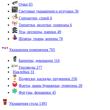
Очки
65
Световые украшения и игрушки
36
Серпантин, спрей
6
Трещетки, молотки, помпоны
6
Усы, ресницы, парики
49
Шляпы, тиары, короны
76
Украшения помещения
705
Баннеры, декорации
116
Гирлянды
277
Наклейки
31
Подвески, каскады, пружинки
256
Фанты, шары бумажные, помпоны
28
Фигуры, фонарики
45
Украшения стола
1395