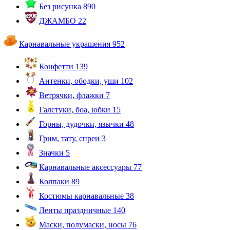
Без рисунка
890
ДЖАМБО
22
Карнавальные украшения
952
Конфетти
139
Антенки, ободки, уши
102
Ветрячки, флажки
7
Галстуки, боа, юбки
15
Горны, дудочки, язычки
48
Грим, тату, спреи
3
Значки
5
Карнавальные аксессуары
77
Колпаки
89
Костюмы карнавальные
38
Ленты праздничные
140
Маски, полумаски, носы
76