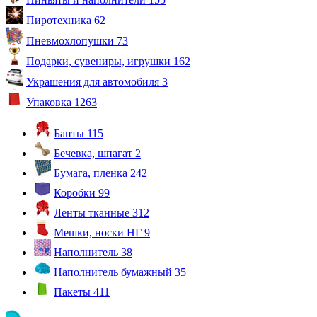
Пиротехника
62
Пневмохлопушки
73
Подарки, сувениры, игрушки
162
Украшения для автомобиля
3
Упаковка
1263
Банты
115
Бечевка, шпагат
2
Бумага, пленка
242
Коробки
99
Ленты тканные
312
Мешки, носки НГ
9
Наполнитель
38
Наполнитель бумажный
35
Пакеты
411