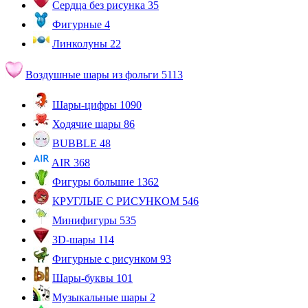
Сердца без рисунка
35
Фигурные
4
Линколуны
22
Воздушные шары из фольги
5113
Шары-цифры
1090
Ходячие шары
86
BUBBLE
48
AIR
368
Фигуры большие
1362
КРУГЛЫЕ С РИСУНКОМ
546
Минифигуры
535
3D-шары
114
Фигурные с рисунком
93
Шары-буквы
101
Музыкальные шары
2