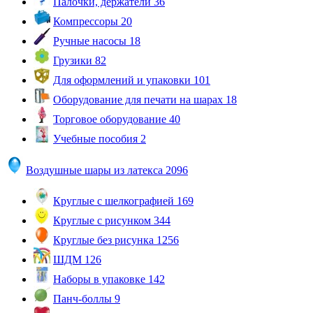
Палочки, держатели
36
Компрессоры
20
Ручные насосы
18
Грузики
82
Для оформлений и упаковки
101
Оборудование для печати на шарах
18
Торговое оборудование
40
Учебные пособия
2
Воздушные шары из латекса
2096
Круглые с шелкографией
169
Круглые с рисунком
344
Круглые без рисунка
1256
ШДМ
126
Наборы в упаковке
142
Панч-боллы
9