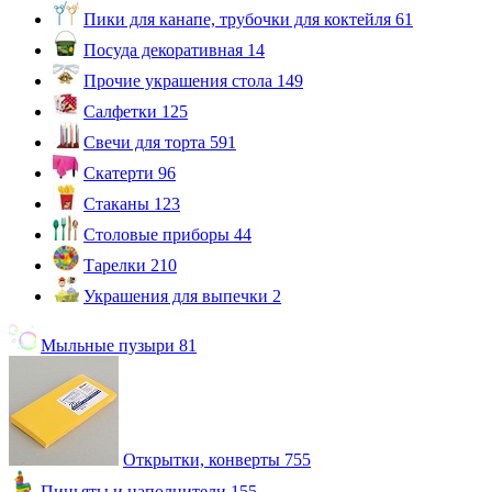
Пики для канапе, трубочки для коктейля
61
Посуда декоративная
14
Прочие украшения стола
149
Салфетки
125
Свечи для торта
591
Скатерти
96
Стаканы
123
Столовые приборы
44
Тарелки
210
Украшения для выпечки
2
Мыльные пузыри
81
Открытки, конверты
755
Пиньяты и наполнители
155