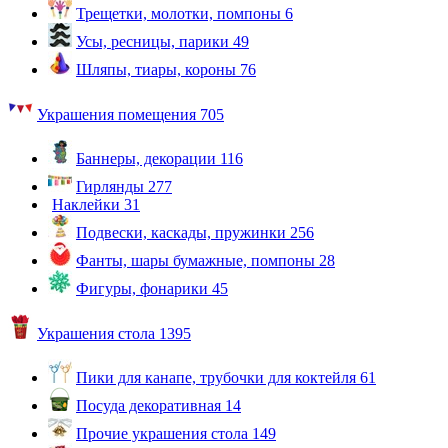
Трещетки, молотки, помпоны
6
Усы, ресницы, парики
49
Шляпы, тиары, короны
76
Украшения помещения
705
Баннеры, декорации
116
Гирлянды
277
Наклейки
31
Подвески, каскады, пружинки
256
Фанты, шары бумажные, помпоны
28
Фигуры, фонарики
45
Украшения стола
1395
Пики для канапе, трубочки для коктейля
61
Посуда декоративная
14
Прочие украшения стола
149