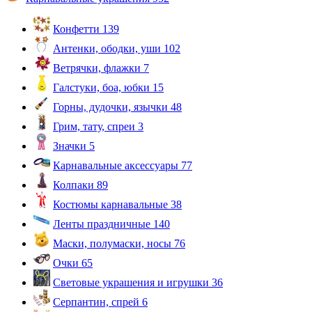
Конфетти
139
Антенки, ободки, уши
102
Ветрячки, флажки
7
Галстуки, боа, юбки
15
Горны, дудочки, язычки
48
Грим, тату, спреи
3
Значки
5
Карнавальные аксессуары
77
Колпаки
89
Костюмы карнавальные
38
Ленты праздничные
140
Маски, полумаски, носы
76
Очки
65
Световые украшения и игрушки
36
Серпантин, спрей
6