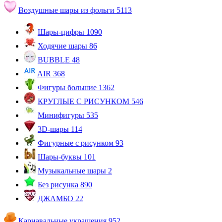
Воздушные шары из фольги
5113
Шары-цифры
1090
Ходячие шары
86
BUBBLE
48
AIR
368
Фигуры большие
1362
КРУГЛЫЕ С РИСУНКОМ
546
Минифигуры
535
3D-шары
114
Фигурные с рисунком
93
Шары-буквы
101
Музыкальные шары
2
Без рисунка
890
ДЖАМБО
22
Карнавальные украшения
952