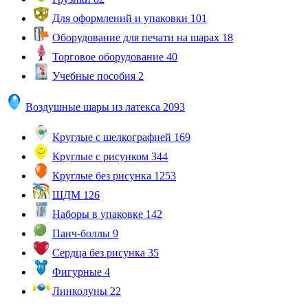
Для оформлений и упаковки
101
Оборудование для печати на шарах
18
Торговое оборудование
40
Учебные пособия
2
Воздушные шары из латекса
2093
Круглые с шелкографией
169
Круглые с рисунком
344
Круглые без рисунка
1253
ШДМ
126
Наборы в упаковке
142
Панч-боллы
9
Сердца без рисунка
35
Фигурные
4
Линколуны
22