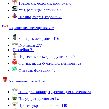
Трещетки, молотки, помпоны
6
Усы, ресницы, парики
49
Шляпы, тиары, короны
76
Украшения помещения
705
Баннеры, декорации
116
Гирлянды
277
Наклейки
31
Подвески, каскады, пружинки
256
Фанты, шары бумажные, помпоны
28
Фигуры, фонарики
45
Украшения стола
1390
Пики для канапе, трубочки для коктейля
61
Посуда декоративная
14
Прочие украшения стола
149