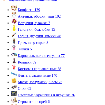
Конфетти
139
Антенки, ободки, уши
102
Ветрячки, флажки
7
Галстуки, боа, юбки
15
Горны, дудочки, язычки
48
Грим, тату, спреи
3
Значки
5
Карнавальные аксессуары
77
Колпаки
89
Костюмы карнавальные
38
Ленты праздничные
140
Маски, полумаски, носы
76
Очки
65
Световые украшения и игрушки
36
Серпантин, спрей
6