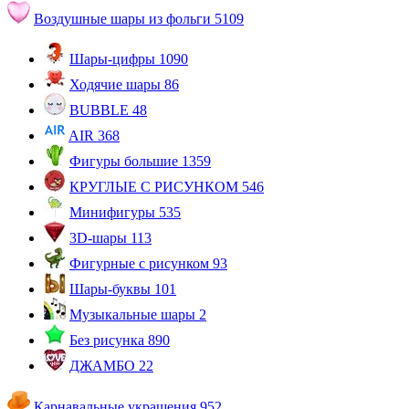
Воздушные шары из фольги
5109
Шары-цифры
1090
Ходячие шары
86
BUBBLE
48
AIR
368
Фигуры большие
1359
КРУГЛЫЕ С РИСУНКОМ
546
Минифигуры
535
3D-шары
113
Фигурные с рисунком
93
Шары-буквы
101
Музыкальные шары
2
Без рисунка
890
ДЖАМБО
22
Карнавальные украшения
952