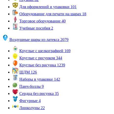
Для оформлений и упаковки
101
Оборудование для печати на шарах
18
Торговое оборудование
40
Учебные пособия
2
Воздушные шары из латекса
2079
Круглые с шелкографией
169
Круглые с рисунком
344
Круглые без рисунка
1239
ШДМ
126
Наборы в упаковке
142
Панч-боллы
9
Сердца без рисунка
35
Фигурные
4
Линколуны
22