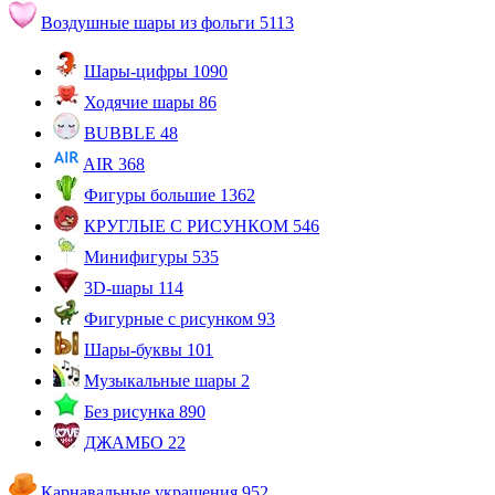
Воздушные шары из фольги
5113
Шары-цифры
1090
Ходячие шары
86
BUBBLE
48
AIR
368
Фигуры большие
1362
КРУГЛЫЕ С РИСУНКОМ
546
Минифигуры
535
3D-шары
114
Фигурные с рисунком
93
Шары-буквы
101
Музыкальные шары
2
Без рисунка
890
ДЖАМБО
22
Карнавальные украшения
952