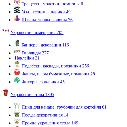
Трещетки, молотки, помпоны
6
Усы, ресницы, парики
49
Шляпы, тиары, короны
76
Украшения помещения
705
Баннеры, декорации
116
Гирлянды
277
Наклейки
31
Подвески, каскады, пружинки
256
Фанты, шары бумажные, помпоны
28
Фигуры, фонарики
45
Украшения стола
1395
Пики для канапе, трубочки для коктейля
61
Посуда декоративная
14
Прочие украшения стола
149