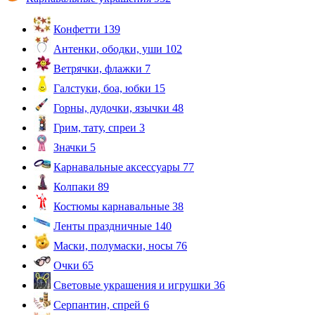
Конфетти
139
Антенки, ободки, уши
102
Ветрячки, флажки
7
Галстуки, боа, юбки
15
Горны, дудочки, язычки
48
Грим, тату, спреи
3
Значки
5
Карнавальные аксессуары
77
Колпаки
89
Костюмы карнавальные
38
Ленты праздничные
140
Маски, полумаски, носы
76
Очки
65
Световые украшения и игрушки
36
Серпантин, спрей
6