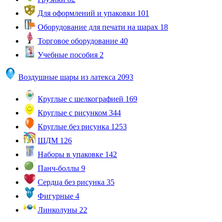
Для оформлений и упаковки
101
Оборудование для печати на шарах
18
Торговое оборудование
40
Учебные пособия
2
Воздушные шары из латекса
2093
Круглые с шелкографией
169
Круглые с рисунком
344
Круглые без рисунка
1253
ШДМ
126
Наборы в упаковке
142
Панч-боллы
9
Сердца без рисунка
35
Фигурные
4
Линколуны
22